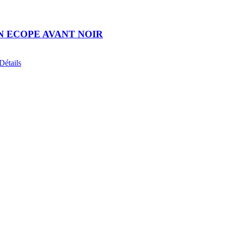
2N ECOPE AVANT NOIR
ix
Détails
tuel
 :
,00€.