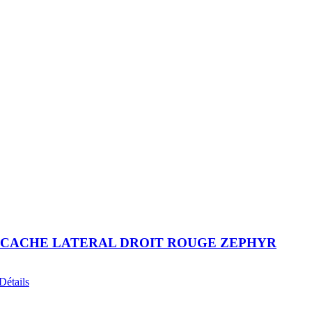
P5 CACHE LATERAL DROIT ROUGE ZEPHYR
ix
Détails
tuel
 :