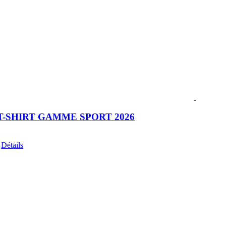
T-SHIRT GAMME SPORT 2026
Ce
Détails
produit
a
plusieurs
variations.
Les
options
peuvent
être