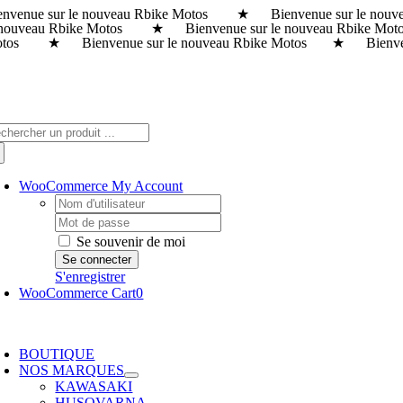
envenue sur le nouveau Rbike Motos ★ Bienvenue sur le n
Passer
 nouveau Rbike Motos ★ Bienvenue sur le nouveau Rbike M
au
tos ★ Bienvenue sur le nouveau Rbike Motos ★ Bienvenue
contenu
chercher:
WooCommerce My Account
Username:
Password:
Se souvenir de moi
S'enregistrer
WooCommerce Cart
0
oggle
avigation
BOUTIQUE
NOS MARQUES
KAWASAKI
HUSQVARNA