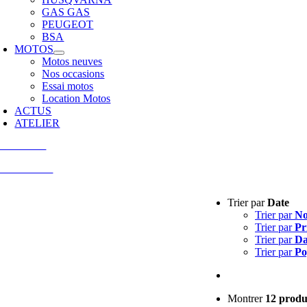
GAS GAS
PEUGEOT
BSA
MOTOS
Motos neuves
Nos occasions
Essai motos
Location Motos
ACTUS
ATELIER
tactez-nous
 74 52 10 25
Trier par
Date
Trier par
N
Trier par
Pr
Trier par
Da
Trier par
Po
Montrer
12 produ