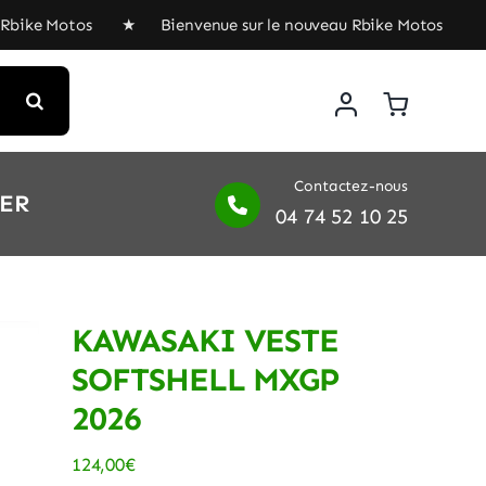
bike Motos ★ Bienvenue sur le nouveau Rbike Motos ★ Bi
Contactez-nous
IER
04 74 52 10 25
KAWASAKI VESTE
SOFTSHELL MXGP
2026
124,00
€