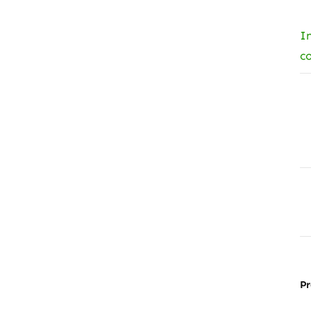
I
c
Pr