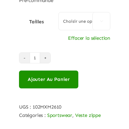
Pré-commande
Tailles

Effacer la sélection
quantité
de
KAWASAKI
Ajouter Au Panier
VESTE
SOFTSHELL
MXGP
UGS :
102MXM2610
2026
Catégories :
Sportswear
,
Veste zippe