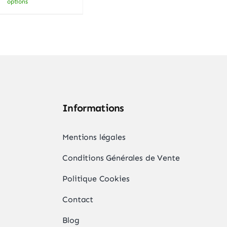
options
produit
a
plusieurs
variations.
Les
options
peuvent
Informations
être
,
choisies
Mentions légales
sur
la
Conditions Générales de Vente
page
Politique Cookies
du
Contact
produit
Blog