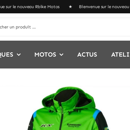
ur le nouveau Rbike Motos ★ Bienvenue sur le nouveau R
her:
QUES
MOTOS
ACTUS
ATEL