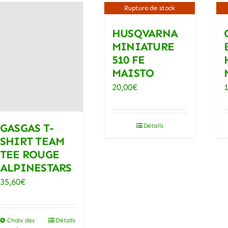
Rupture de stock
HUSQVARNA
MINIATURE
510 FE
MAISTO
20,00
€
GASGAS T-
Détails
SHIRT TEAM
TEE ROUGE
ALPINESTARS
35,60
€
Choix des
Détails
Ce