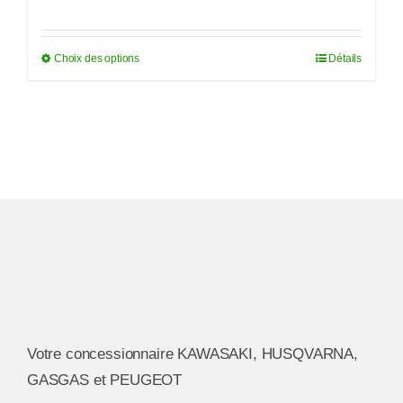
Choix des options
Détails
Ce
produit
a
plusieurs
variations.
Les
options
peuvent
être
choisies
sur
la
Votre concessionnaire KAWASAKI, HUSQVARNA,
page
GASGAS et PEUGEOT
du