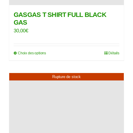
GASGAS T SHIRT FULL BLACK
GAS
30,00
€
Choix des options
Détails
Ce
produit
a
Rupture de stock
plusieurs
variations.
Les
options
peuvent
être
choisies