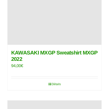
sur
la
page
du
produit
KAWASAKI MXGP Sweatshirt MXGP
2022
94,00
€
Détails