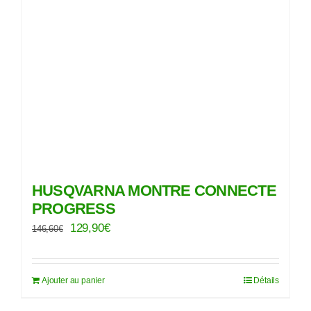
HUSQVARNA MONTRE CONNECTE
PROGRESS
Le
Le
129,90
€
146,60
€
prix
prix
initial
actuel
Ajouter au panier
Détails
était :
est :
146,60€.
129,90€.