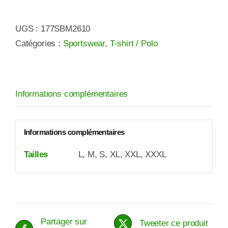
KAWASAKI
UGS :
177SBM2610
T-
Catégories :
Sportswear
,
T-shirt / Polo
SHIRT
WSBK
2026
Informations complémentaires
Informations complémentaires
Tailles
L, M, S, XL, XXL, XXXL
Partager sur
Tweeter ce produit