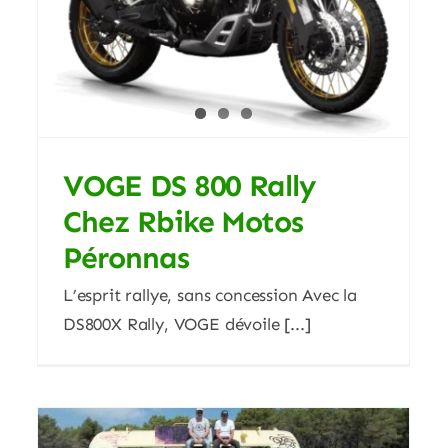
Nouvelle Z 1100 Et Z 1100 SE
2026.
ACTUALITES
Blog
VOGE DS 800 Rally
Chez Rbike Motos
Péronnas
L’esprit rallye, sans concession Avec la
DS800X Rally, VOGE dévoile [...]