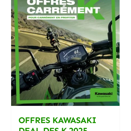
VOGE DS 625 X CHEZ R BIKE
PERONNAS
Blog
OFFRES KAWASAKI
DEAL DES K 2025