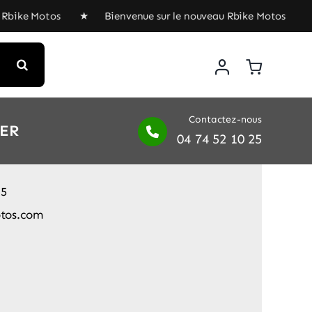
e Motos ★ Bienvenue sur le nouveau Rbike Motos ★ Bienv
Contactez-nous
IER
04 74 52 10 25
25
tos.com