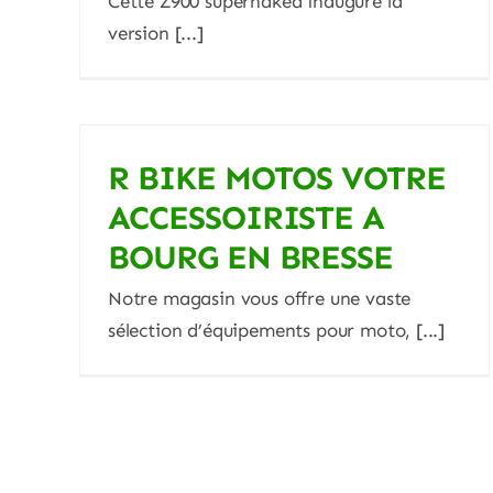
Cette Z900 supernaked inaugure la
version [...]
OFFRES KAWASAKI DEAL
DES K 2025
R BIKE MOTOS VOTRE
Blog
ACCESSOIRISTE A
BOURG EN BRESSE
Notre magasin vous offre une vaste
sélection d’équipements pour moto, [...]