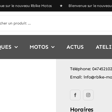
 le nouveau Rbike Motos ★ Bienvenue sur le nouveau Rbik
her:
QUES
MOTOS
ACTUS
ATEL
Téléphone: 04745210
Email:
info@rbike-mo
Horaires