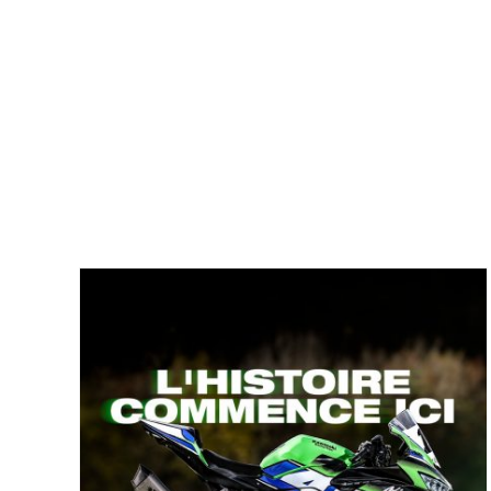
VOGE DS 800 Rally Chez
Rbike Motos Péronnas