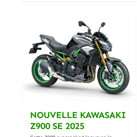
Le CHOC! BMW F900 Vs
VOGE DS900X
Blog
900
NOUVELLE KAWASAKI
Z900 SE 2025