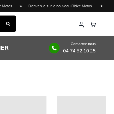
 Motos ★ Bienvenue sur le nouveau Rbike Motos ★ Bienvenu
Contactez-nous
IER
04 74 52 10 25