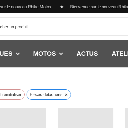
 le nouveau Rbike Motos ★ Bienvenue sur le nouveau Rbike
her:
UES
MOTOS
ACTUS
ATEL
×
 réinitialiser
Pièces détachées