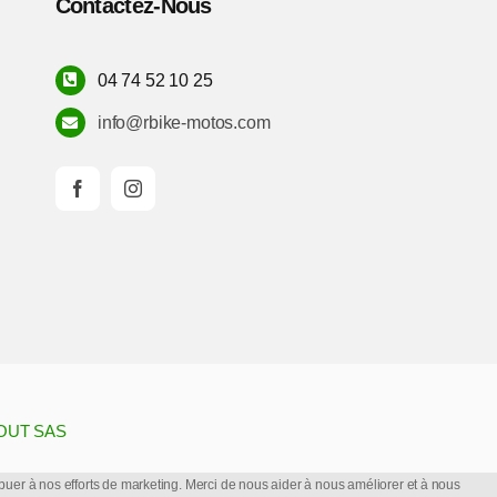
Contactez-Nous
la
page
04 74 52 10 25
du
produit
info@rbike-motos.com
OUT SAS
ntribuer à nos efforts de marketing. Merci de nous aider à nous améliorer et à nous