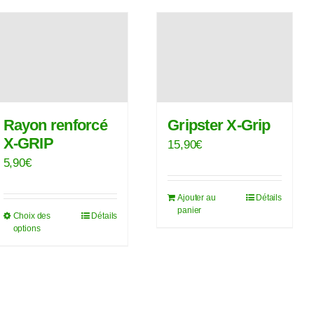
plusieurs
variations.
Les
options
peuvent
être
Rayon renforcé
Gripster X-Grip
choisies
X-GRIP
15,90
€
sur
5,90
€
la
Ajouter au
Détails
page
panier
Choix des
Détails
Ce
du
options
produit
produit
a
plusieurs
variations.