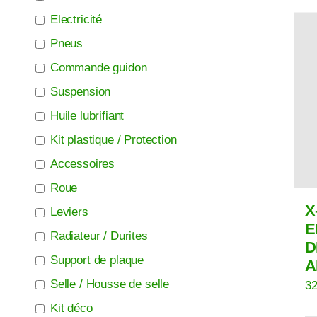
Electricité
Pneus
Commande guidon
Suspension
Huile lubrifiant
Kit plastique / Protection
Accessoires
Roue
X
Leviers
E
Radiateur / Durites
D
Support de plaque
A
Selle / Housse de selle
32
Kit déco