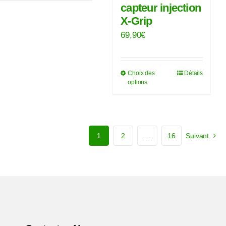
capteur injection
X-Grip
69,90
€
Choix des
Détails
Ce
options
produit
a
plusieurs
variations.
1
2
…
16
Suivant
Les
options
peuvent
être
choisies
sur