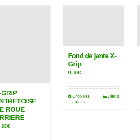
peuvent
être
choisies
sur
la
page
Fond de jante X-
du
Grip
produit
9,90
€
-GRIP
Choix des
Détails
Ce
NTRETOISE
options
produit
E ROUE
a
RRIERE
plusieurs
,90
€
variations.