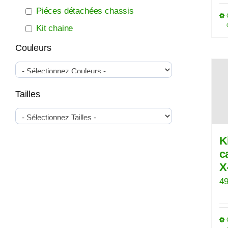
Piéces détachées chassis
Kit chaine
Couleurs
Tailles
K
c
X
49