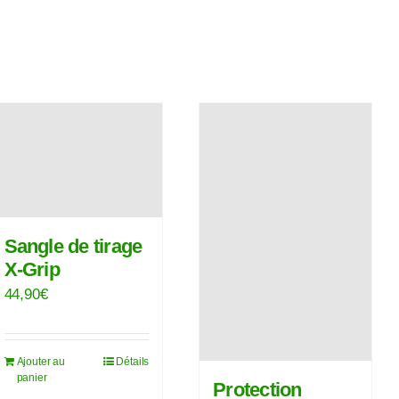
Les
options
peuvent
être
choisies
sur
la
page
du
produit
Sangle de tirage
X-Grip
44,90
€
Ajouter au
Détails
panier
Protection