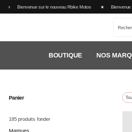
Passer
s ★ Bienvenue sur le nouveau Rbike Motos ★ Bienvenue sur
au
contenu
Recherc
BOUTIQUE
NOS MARQ
Panier
Tout
185
produits fonder
Marques