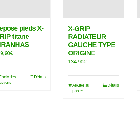
epose pieds X-
X-GRIP
RIP titane
RADIATEUR
IRANHAS
GAUCHE TYPE
ORIGINE
9,90
€
134,90
€
Choix des
Détails
Ce
options
Ajouter au
Détails
produit
panier
a
plusieurs
variations.
Les
options