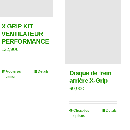
X GRIP KIT
VENTILATEUR
PERFORMANCE
132,90
€
Disque de frein
Ajouter au
Détails
panier
arrière X-Grip
69,90
€
Choix des
Détails
Ce
options
produit
a