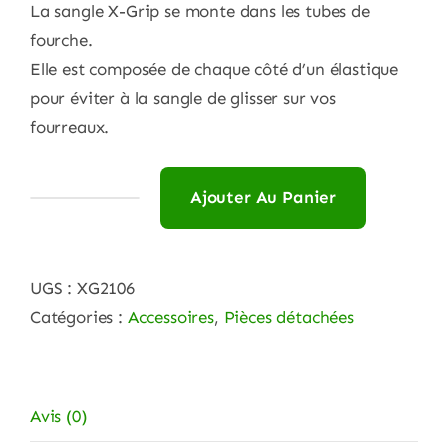
La sangle X-Grip se monte dans les tubes de
fourche.
Elle est
composée
de chaque
côté
d’un élastique
pour
éviter
à
la sangle de glisser sur vos
fourreaux
.
Ajouter Au Panier
quantité
de
X
UGS :
XG2106
GRIP
Catégories :
Accessoires
,
Pièces détachées
SANGLE
TIRAGE
UNIVERSEL
Avis (0)