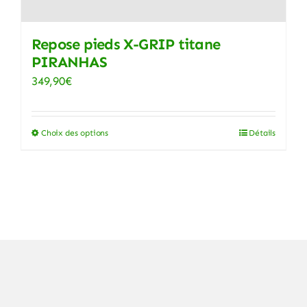
sur
la
page
Repose pieds X-GRIP titane
PIRANHAS
du
produit
349,90
€
Choix des options
Détails
Ce
produit
a
plusieurs
variations.
Les
options
peuvent
être