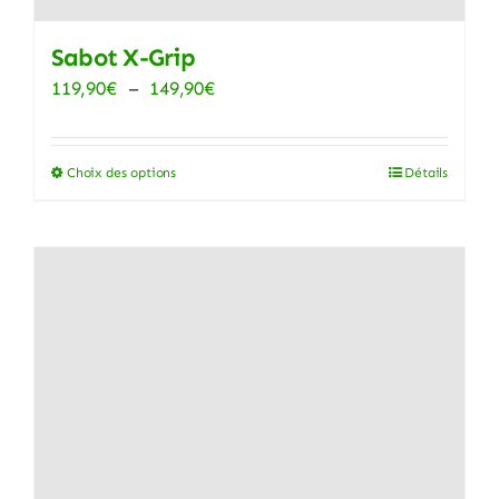
Sabot X-Grip
Plage
119,90
€
–
149,90
€
de
prix :
Choix des options
Détails
Ce
119,90€
produit
à
a
149,90€
plusieurs
variations.
Les
options
peuvent
être
choisies