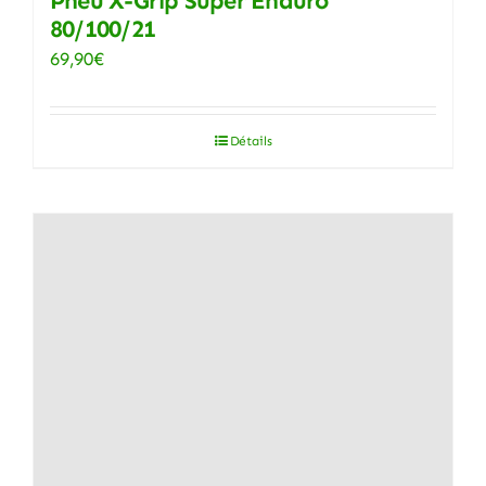
Pneu X-Grip Super Enduro
80/100/21
69,90
€
Détails