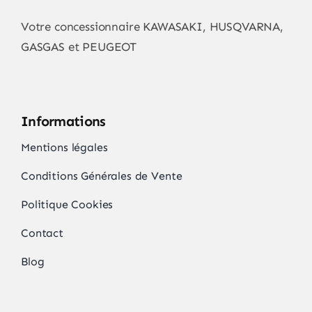
choisies
Votre concessionnaire KAWASAKI, HUSQVARNA,
sur
GASGAS et PEUGEOT
la
page
du
produit
Informations
Mentions légales
Conditions Générales de Vente
Politique Cookies
Contact
Blog