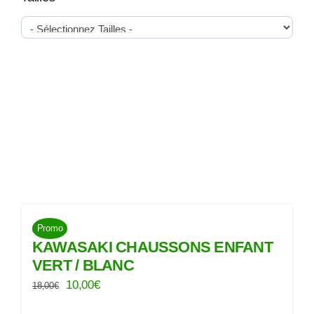
Promo
KAWASAKI CHAUSSONS ENFANT
VERT / BLANC
Le
Le
10,00
€
18,00
€
prix
prix