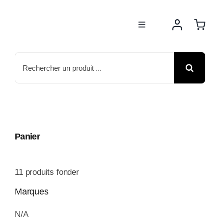
Passer
au
Toggle
contenu
Navigation
BOUTIQUE
Rechercher:
NOS MARQUES
MOTOS
Panier
ACTUS
11
produits fonder
ATELIER
Marques
N/A