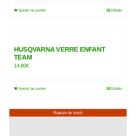
initial
actuel
Ajouter au panier
Détails
était :
est :
18,00€.
10,00€.
HUSQVARNA VERRE ENFANT
TEAM
14,80
€
Ajouter au panier
Détails
Rupture de stock