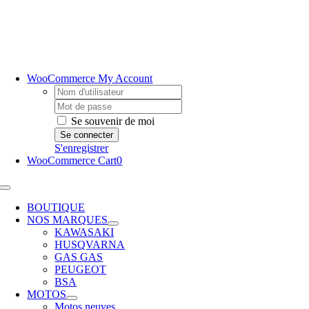
Passer
au
contenu
WooCommerce My Account
Username:
Password:
Se souvenir de moi
S'enregistrer
WooCommerce Cart
0
Toggle
Navigation
BOUTIQUE
NOS MARQUES
KAWASAKI
HUSQVARNA
GAS GAS
PEUGEOT
BSA
MOTOS
Motos neuves