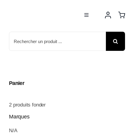
Passer
au
Toggle
contenu
Navigation
BOUTIQUE
Rechercher:
NOS MARQUES
MOTOS
Panier
ACTUS
2
produits fonder
ATELIER
Marques
N/A