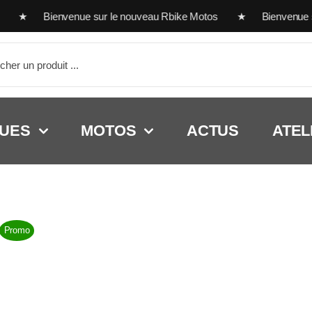
 ★ Bienvenue sur le nouveau Rbike Motos ★ Bienvenue sur 
her:
UES
MOTOS
ACTUS
ATEL
Promo