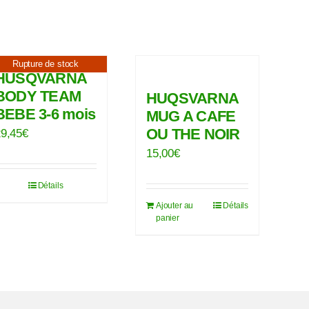
Rupture de stock
HUSQVARNA
BODY TEAM
HUQSVARNA
BEBE 3-6 mois
MUG A CAFE
OU THE NOIR
29,45
€
15,00
€
Détails
Ajouter au
Détails
panier