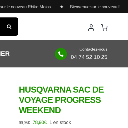
le nouveau Rbike Motos ★ Bienvenue sur le nouveau Rbike 
Contactez-nous
IER
04 74 52 10 25
HUSQVARNA SAC DE
VOYAGE PROGRESS
WEEKEND
Le
Le
78,90
€
1 en stock
99,95
€