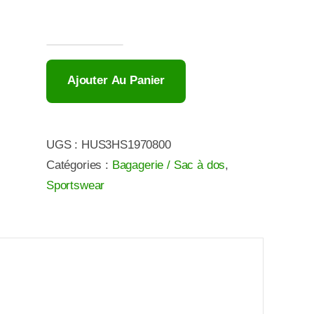
prix
prix
initial
actuel
était :
est :
quantité
99,95€.
78,90€.
de
Ajouter Au Panier
HUSQVARNA
SAC
DE
UGS :
HUS3HS1970800
VOYAGE
Catégories :
Bagagerie / Sac à dos
,
PROGRESS
Sportswear
WEEKEND