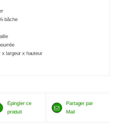
er
 % bâche
ille
bourrée
 x largeur x hauteur
Épingler ce
Partager par
produit
Mail