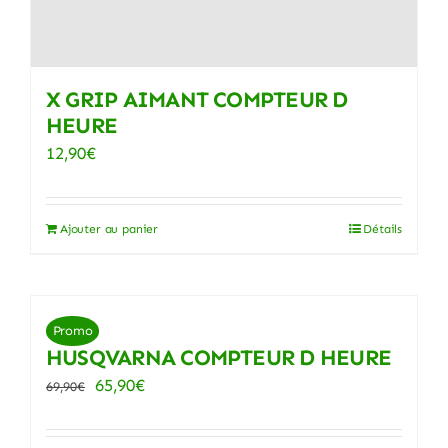
X GRIP AIMANT COMPTEUR D
HEURE
12,90
€
Ajouter au panier
Détails
Promo
HUSQVARNA COMPTEUR D HEURE
Le
Le
65,90
€
69,90
€
prix
prix
initial
actuel