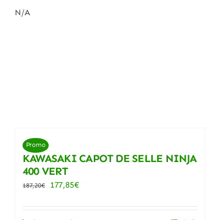
N/A
Promo
KAWASAKI CAPOT DE SELLE NINJA
400 VERT
Le
Le
177,85
€
187,20
€
prix
prix
initial
actuel