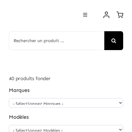
Passer
au
Toggle
contenu
Navigation
BOUTIQUE
Rechercher:
NOS MARQUES
MOTOS
40
produits fonder
ACTUS
Marques
ATELIER
Modèles