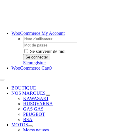
Passer
au
contenu
WooCommerce My Account
Username:
Password:
Se souvenir de moi
S'enregistrer
WooCommerce Cart
0
Toggle
Navigation
BOUTIQUE
NOS MARQUES
KAWASAKI
HUSQVARNA
GAS GAS
PEUGEOT
BSA
MOTOS
Motos neuves