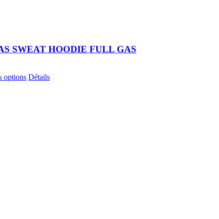
AS SWEAT HOODIE FULL GAS
Ce
s options
Détails
produit
a
plusieurs
variations.
Les
options
peuvent
être
choisies
sur
la
page
du
produit