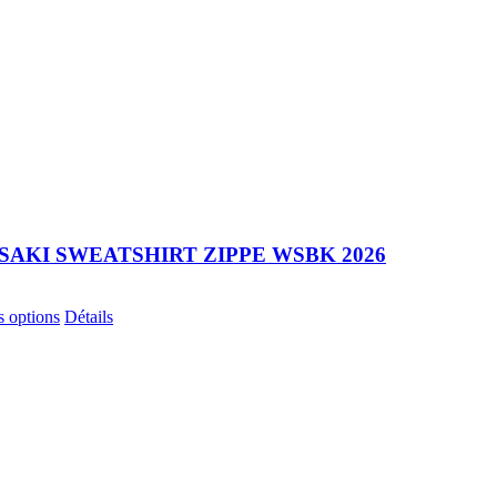
AKI SWEATSHIRT ZIPPE WSBK 2026
Ce
s options
Détails
produit
a
plusieurs
variations.
Les
options
peuvent
être
choisies