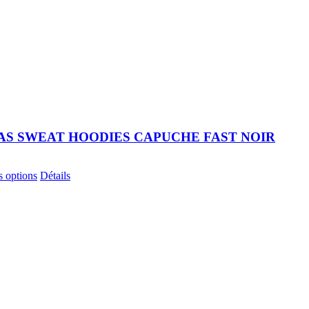
AS SWEAT HOODIES CAPUCHE FAST NOIR
Ce
s options
Détails
produit
a
plusieurs
variations.
Les
options
peuvent
être
choisies
sur