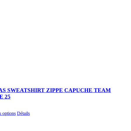
AS SWEATSHIRT ZIPPE CAPUCHE TEAM
 25
Ce
s options
Détails
produit
a
plusieurs