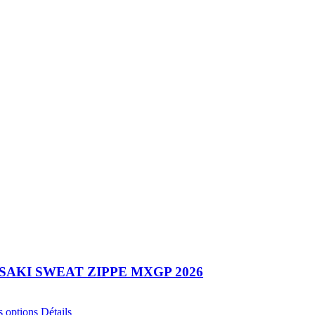
AKI SWEAT ZIPPE MXGP 2026
Ce
s options
Détails