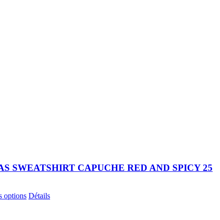
S SWEATSHIRT CAPUCHE RED AND SPICY 25
Ce
s options
Détails
produit
a