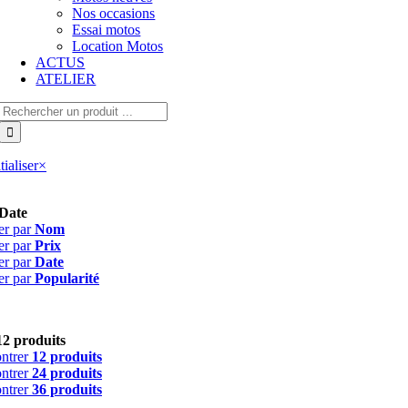
Nos occasions
Essai motos
Location Motos
ACTUS
ATELIER
Rechercher:
tialiser
×
Date
er par
Nom
er par
Prix
er par
Date
er par
Popularité
12 produits
ntrer
12 produits
ntrer
24 produits
ntrer
36 produits