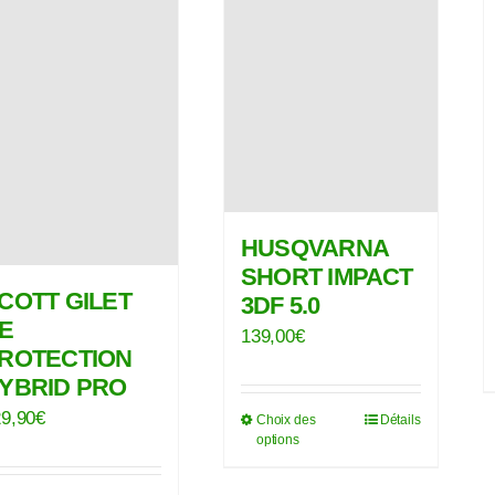
HUSQVARNA
SHORT IMPACT
COTT GILET
3DF 5.0
E
139,00
€
ROTECTION
YBRID PRO
9,90
€
Choix des
Détails
Ce
options
produit
a