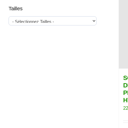
Tailles
S
D
P
H
22