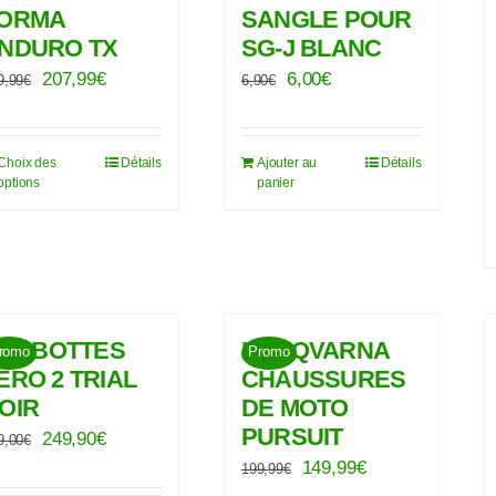
ORMA
SANGLE POUR
NDURO TX
SG-J BLANC
Le
Le
Le
Le
207,99
€
6,00
€
9,99
€
6,90
€
prix
prix
prix
prix
initial
actuel
initial
actuel
Choix des
Détails
Ajouter au
Détails
Ce
était :
est :
était :
est :
options
panier
produit
259,99€.
207,99€.
6,90€.
6,00€.
a
plusieurs
variations.
Les
IDI BOTTES
HUSQVARNA
romo
Promo
options
ERO 2 TRIAL
CHAUSSURES
peuvent
OIR
DE MOTO
être
PURSUIT
Le
Le
249,90
€
9,00
€
choisies
Le
Le
149,99
€
prix
prix
199,99
€
sur