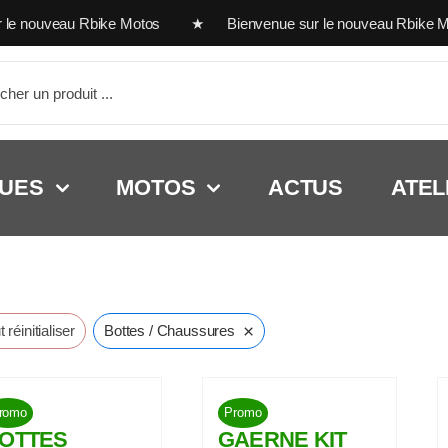
e nouveau Rbike Motos ★ Bienvenue sur le nouveau Rbike M
her:
UES
MOTOS
ACTUS
ATEL
×
 réinitialiser
Bottes / Chaussures
romo
Promo
OTTES
GAERNE KIT