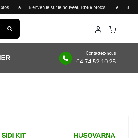
otos ★ Bienvenue sur le nouveau Rbike Motos ★ Bienvenue 
Contactez-nous
IER
04 74 52 10 25
SIDI KIT
HUSQVARNA