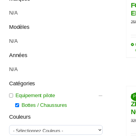
F
E
N/A
25
Modèles
N/A
Années
N/A
Catégories
S
Equipement pilote
P
Z
Bottes / Chaussures
N
Couleurs
32