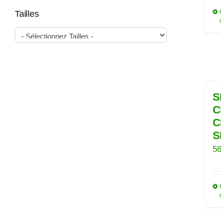
Tailles
S
C
C
S
56