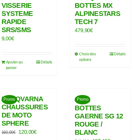
VISSERIE
BOTTES MX
SYSTEME
ALPINESTARS
RAPIDE
TECH 7
SRS/SMS
479,90
€
9,00
€
Choix des
Détails
Ce
options
Ajouter au
Détails
produit
panier
a
plusieurs
variations.
HUSQVARNA
Promo
Promo
Les
CHAUSSURES
BOTTES
options
DE MOTO
GAERNE SG 12
peuvent
SPHERE
ROUGE /
être
BLANC
Le
Le
120,00
€
160,00
€
choisies