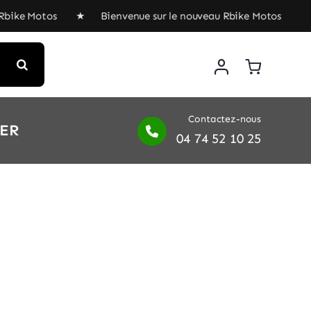
Rbike Motos ★ Bienvenue sur le nouveau Rbike Motos ★ Bi
Contactez-nous
IER
04 74 52 10 25