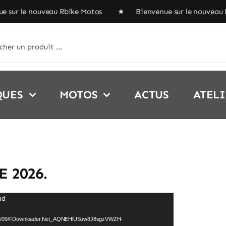
sur le nouveau Rbike Motos ★ Bienvenue sur le nouveau 
her:
QUES
MOTOS
ACTUS
ATEL
E 2026.
nd
s/2025/09/FDownloader.Net_AQNEHlUSuw8J8sgzVWZH-