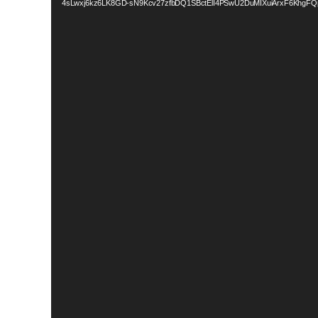
4sLwxj6kz6LK8GD-sN9Kcv27zfbDQ1SBctElI4PSwU2DuMIXuiArxF6KhgFQp