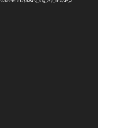
iaohIditNODf0fuQ-fNWkbg_tXJg_720p_HD.mp4?_=1