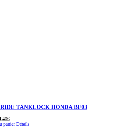
BRIDE TANKLOCK HONDA BF03
e
Le
4,40
€
ix
prix
u panier
Détails
itial
actuel