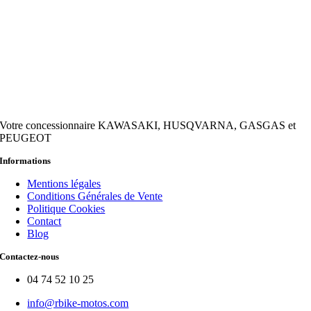
Votre concessionnaire KAWASAKI, HUSQVARNA, GASGAS et
PEUGEOT
Informations
Mentions légales
Conditions Générales de Vente
Politique Cookies
Contact
Blog
Contactez-nous
04 74 52 10 25
info@rbike-motos.com