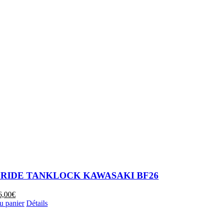
BRIDE TANKLOCK KAWASAKI BF26
e
Le
6,00
€
ix
prix
u panier
Détails
itial
actuel