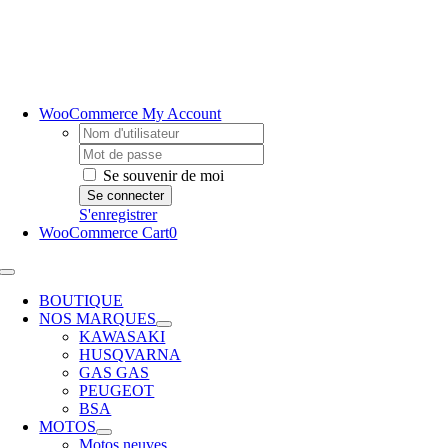
Passer
au
contenu
WooCommerce My Account
Username:
Password:
Se souvenir de moi
S'enregistrer
WooCommerce Cart
0
Toggle
Navigation
BOUTIQUE
NOS MARQUES
KAWASAKI
HUSQVARNA
GAS GAS
PEUGEOT
BSA
MOTOS
Motos neuves