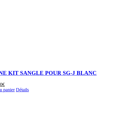
E KIT SANGLE POUR SG-J BLANC
Le
00
€
x
prix
u panier
Détails
ial
actuel
t :
est :
0€.
6,00€.