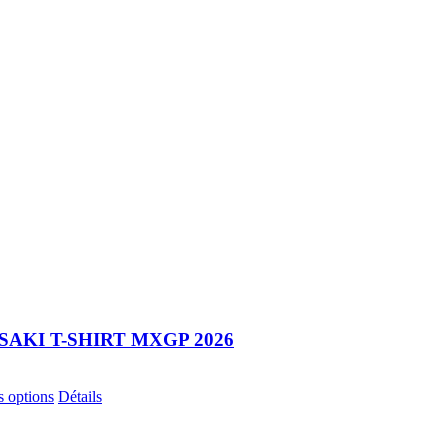
AKI T-SHIRT MXGP 2026
Ce
s options
Détails
produit
a