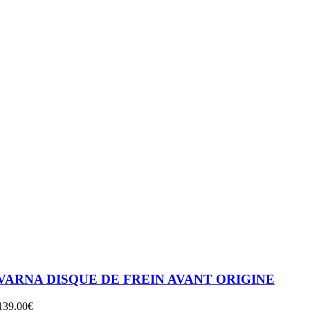
ait :
est :
0,00€.
26,00€.
ARNA DISQUE DE FREIN AVANT ORIGINE
Le
Le
139,00
€