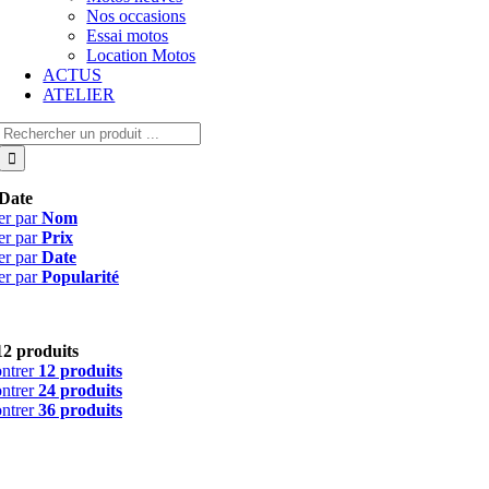
Nos occasions
Essai motos
Location Motos
ACTUS
ATELIER
Rechercher:
Date
er par
Nom
er par
Prix
er par
Date
er par
Popularité
12 produits
ntrer
12 produits
ntrer
24 produits
ntrer
36 produits