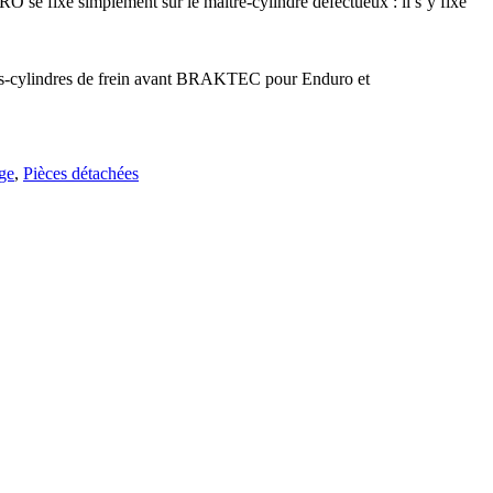
 se fixe simplement sur le maître-cylindre défectueux : il s’y fixe
tres-cylindres de frein avant BRAKTEC pour Enduro et
ge
,
Pièces détachées