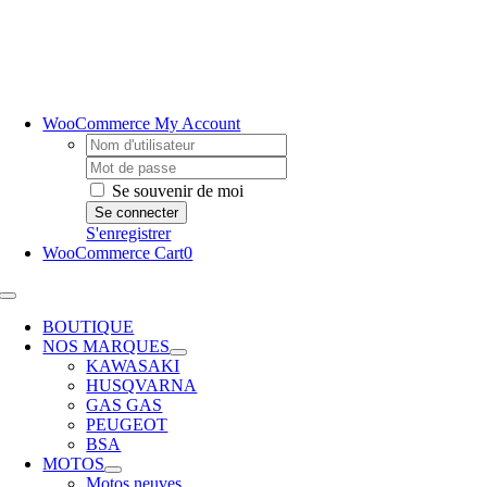
Passer
au
contenu
WooCommerce My Account
Username:
Password:
Se souvenir de moi
S'enregistrer
WooCommerce Cart
0
Toggle
Navigation
BOUTIQUE
NOS MARQUES
KAWASAKI
HUSQVARNA
GAS GAS
PEUGEOT
BSA
MOTOS
Motos neuves