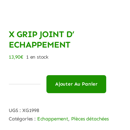
X GRIP JOINT D’
ECHAPPEMENT
13,90
€
1 en stock
Ajouter Au Panier
quantité
de
X
UGS :
XG1998
GRIP
Catégories :
Echappement
,
Pièces détachées
JOINT
D'