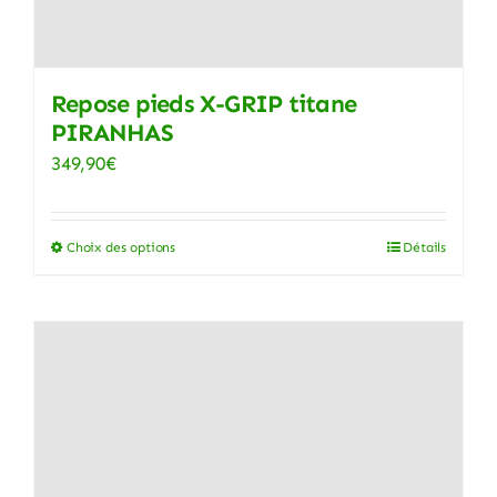
Repose pieds X-GRIP titane
PIRANHAS
349,90
€
Choix des options
Détails
Ce
produit
a
plusieurs
variations.
Les
options
peuvent