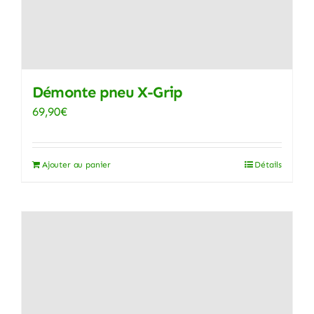
être
choisies
sur
la
page
Démonte pneu X-Grip
du
69,90
€
produit
Ajouter au panier
Détails