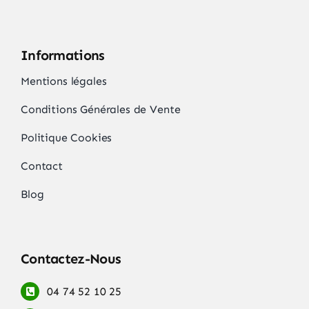
page
du
produit
Informations
Mentions légales
Conditions Générales de Vente
Politique Cookies
Contact
Blog
Contactez-Nous
04 74 52 10 25