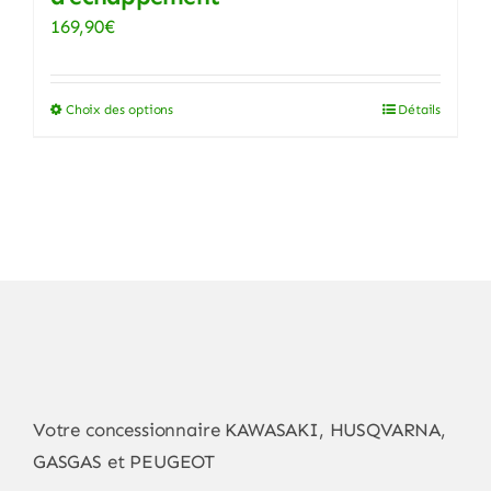
169,90
€
Choix des options
Détails
Ce
produit
a
plusieurs
variations.
Les
options
peuvent
être
choisies
Votre concessionnaire KAWASAKI, HUSQVARNA,
sur
GASGAS et PEUGEOT
la