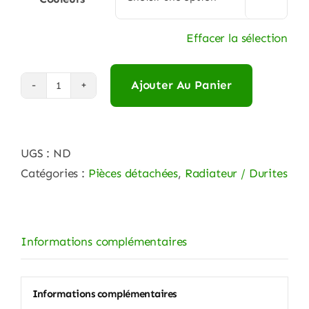
Effacer la sélection
Ajouter Au Panier
quantité
de
X
UGS :
ND
GRIP
Catégories :
Pièces détachées
,
Radiateur / Durites
KIT
DURITES
DE
RADIATEUR
Informations complémentaires
SILICONE
Informations complémentaires