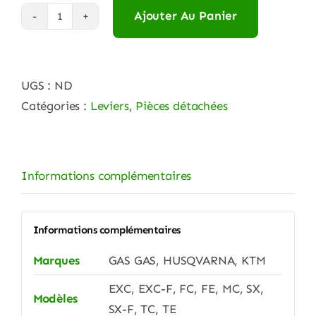
Ajouter Au Panier
quantité
de
KIT
UGS :
ND
LEVIER
Catégories :
Leviers
,
Pièces détachées
APT
INCASSABLE
NOIR
Informations complémentaires
Informations complémentaires
Marques
GAS GAS, HUSQVARNA, KTM
EXC, EXC-F, FC, FE, MC, SX,
Modèles
SX-F, TC, TE