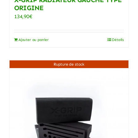
ORIGINE
du
produit
134,90
€
Ajouter au panier
Détails
Rupture de stock