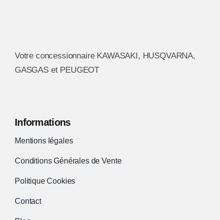
peuvent
être
choisies
Votre concessionnaire KAWASAKI, HUSQVARNA,
sur
GASGAS et PEUGEOT
la
page
du
produit
Informations
Mentions légales
Conditions Générales de Vente
Politique Cookies
Contact