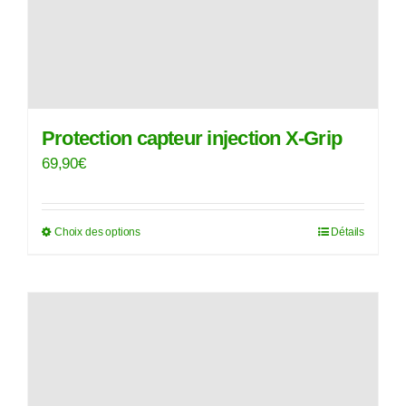
Protection capteur injection X-Grip
69,90
€
Choix des options
Détails
Ce
produit
a
plusieurs
variations.
Les
options