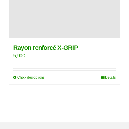
peuvent
être
choisies
sur
la
page
Rayon renforcé X-GRIP
du
5,90
€
produit
Choix des options
Détails
Ce
produit
a
plusieurs
variations.
Les
options