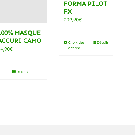
FORMA PILOT
FX
299,90
€
100% MASQUE
ACCURI CAMO
Choix des
Détails
Ce
64,90
€
options
produit
a
plusieurs
Détails
variations.
Les
options
peuvent
être
choisies
sur