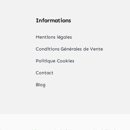
options
du
peuvent
produit
Informations
être
,
choisies
Mentions légales
sur
la
Conditions Générales de Vente
page
Politique Cookies
du
Contact
produit
Blog