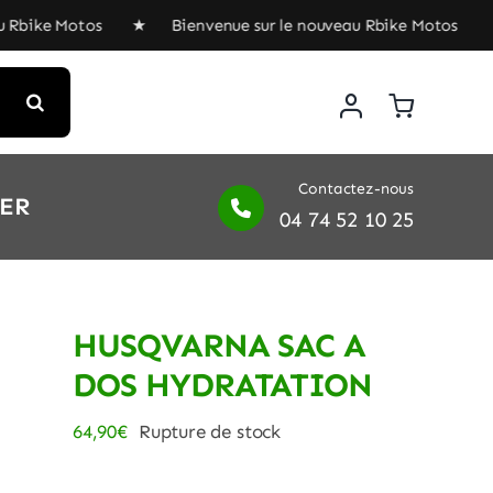
Rbike Motos ★ Bienvenue sur le nouveau Rbike Motos ★ Bi
Contactez-nous
IER
04 74 52 10 25
HUSQVARNA SAC A
DOS HYDRATATION
64,90
€
Rupture de stock