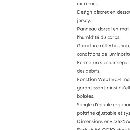
extrêmes.
Design discret en desso
jersey.
Panneau dorsal en maill
l’humidité du corps.
Garniture réfléchissante
conditions de luminosité
Fermetures éclair sépara
des débris.
Fonction WebTECH maint
garantissant ainsi qu’el
boisées.
Sangle d’épaule ergonom
poitrine ajustable et s
Dimensions env.:35x17
Exclusivité OGIO chez