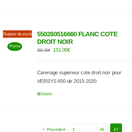
550280516660 FLANC COTE
Rupture de stock
DROIT NOIR
Promo
Le
Le
151,00
€
232,30
€
prix
prix
initial
actuel
Carenage superieur cote droit noir pour
était :
est :
VERSYS 650 de 2015-2020
232,30€.
151,00€.
Détails
Précédent
1
…
46
47