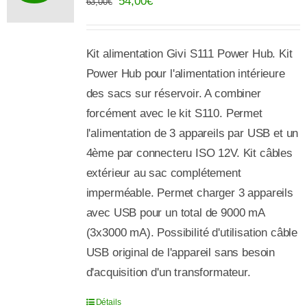
Le
Le
54,00
€
63,00
€
prix
prix
initial
actuel
Kit alimentation Givi S111 Power Hub. Kit
était :
est :
Power Hub pour l'alimentation intérieure
63,00€.
54,00€.
des sacs sur réservoir. A combiner
forcément avec le kit S110. Permet
l'alimentation de 3 appareils par USB et un
4ème par connecteru ISO 12V. Kit câbles
extérieur au sac complétement
imperméable. Permet charger 3 appareils
avec USB pour un total de 9000 mA
(3x3000 mA). Possibilité d'utilisation câble
USB original de l'appareil sans besoin
d'acquisition d'un transformateur.
Détails