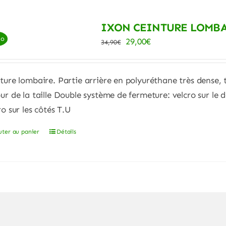
plusieurs
IXON CEINTURE LOMBA
variations.
mo
Le
Le
Les
29,00
€
34,90
€
prix
prix
options
initial
actuel
peuvent
ture lombaire. Partie arrière en polyuréthane très dense, 
était :
est :
être
ur de la taille Double système de fermeture: velcro sur le d
34,90€.
29,00€.
choisies
ro sur les côtés T.U
sur
la
uter au panier
Détails
page
du
produit