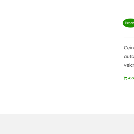
Pro
Cein
auto
velc
Ajo