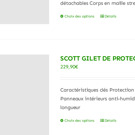
détachables Corps en maille str
Choix des options
Détails
Ce
produit
a
plusieurs
variations.
SCOTT GILET DE PROT
Les
229,90
€
options
peuvent
être
Caractéristiques clés Protectio
choisies
Panneaux intérieurs anti-humidi
sur
longueur
la
Choix des options
Détails
Ce
page
produit
du