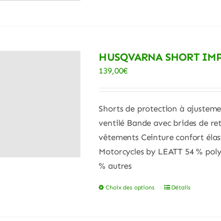
a
produit
plusieurs
variations.
Les
HUSQVARNA SHORT IMPA
options
139,00
€
peuvent
être
choisies
Shorts de protection à ajusteme
sur
ventilé Bande avec brides de ret
la
vêtements Ceinture confort élas
page
Motorcycles by LEATT 54 % polyu
du
% autres
produit
Choix des options
Détails
Ce
produit
a