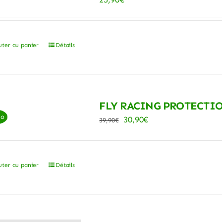
uter au panier
Détails
FLY RACING PROTECTI
mo
Le
Le
30,90
€
39,90
€
prix
prix
initial
actuel
était :
est :
uter au panier
Détails
39,90€.
30,90€.