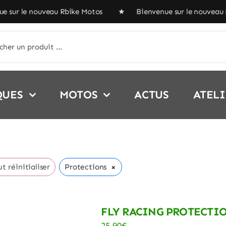
r le nouveau Rbike Motos ★ Bienvenue sur le nouveau Rb
her:
QUES
MOTOS
ACTUS
ATEL
×
t réinitialiser
Protections
FLY RACING PROTECTI
25,90
€