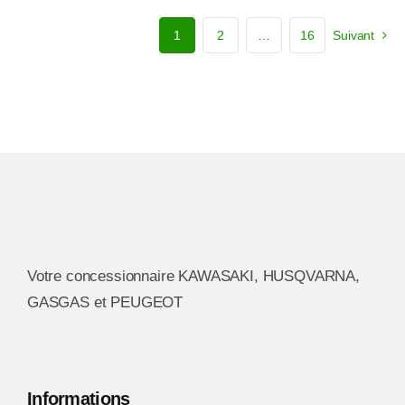
plusieurs
variations.
1
2
…
16
Suivant
Les
options
peuvent
être
choisies
sur
la
page
du
Votre concessionnaire KAWASAKI, HUSQVARNA,
produit
GASGAS et PEUGEOT
Informations