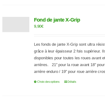
a
plusieurs
Fond de jante X-Grip
variations.
Les
9,90
€
options
peuvent
Les fonds de jante X-Grip sont ultra résis
être
grâce à leur épaisseur 2 fois supérieur. Il
choisies
disponibles pour toutes les roues avant e
sur
arrières. 21" pour la roue avant 18" pour
la
arrière enduro / 19" pour roue arrière cro
page
du
Choix des options
Détails
Ce
produit
produit
a
plusieurs