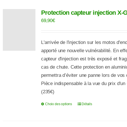
Protection capteur injection X-G
69,90
€
L
'arrivée de l'injection
sur
les
motos
d'en
apporté
une
nouvelle
vulnérabilité
.
En
eff
capteur
d'injection
est
très
exposé
et
frag
cas
de
chute
.
Cette
protection
en alumin
permettra d’éviter une panne lors de vos
Pièce indispensable à la vue du prix d'un
(235€)
Choix des options
Détails
Ce
produit
a