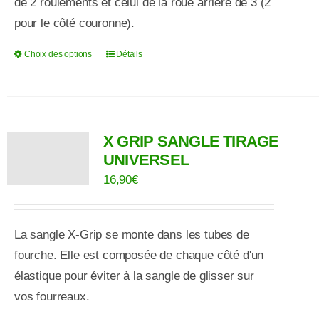
de 2 roulements et celui de la roue arrière de 3 (2
pour le
côté
couronne).
Choix des options
Détails
Ce
produit
a
plusieurs
X GRIP SANGLE TIRAGE
variations.
UNIVERSEL
Les
16,90
€
options
peuvent
être
La sangle X-Grip se monte dans les tubes de
choisies
fourche. Elle est
composée
de chaque
côté
d'un
sur
élastique pour
éviter
à
la sangle de glisser sur
la
vos
fourreaux
.
page