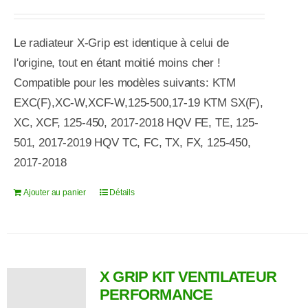
peuvent
être
Le radiateur X-Grip
est
identique
à
celui de
choisies
l'origine, tout en étant moitié moins cher !
sur
Compatible pour les modèles suivants: KTM
la
EXC(F),XC-W,XCF-W,125-500,17-19 KTM SX(F),
page
XC, XCF, 125-450, 2017-2018 HQV FE, TE, 125-
du
501, 2017-2019 HQV TC, FC, TX, FX, 125-450,
produit
2017-2018
Ajouter au panier
Détails
X GRIP KIT VENTILATEUR
PERFORMANCE