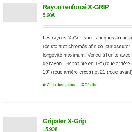
Rayon renforcé X-GRIP
variations.
Les
5,90
€
options
peuvent
Les rayons X-Grip sont fabriqués en acier
être
résistant et chromés afin de leur assurer
choisies
longévité maximum. Vendu à l'unité avec l
sur
de rayon. Disponible en 18" (roue arrière
la
19" (roue arrière cross) et 21 (roue avant
page
du
Choix des options
Détails
Ce
produit
produit
a
plusieurs
Gripster X-Grip
variations.
Les
15,90
€