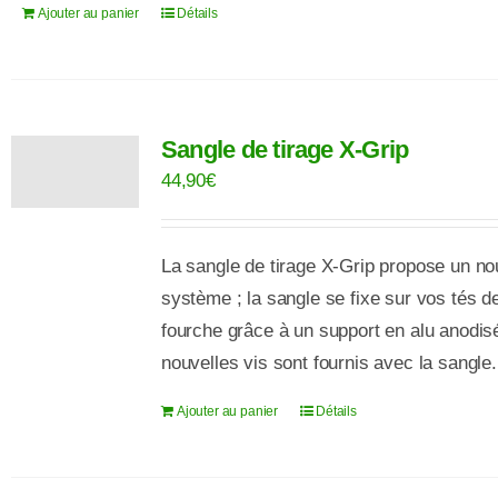
du
Ajouter au panier
Détails
produit
Sangle de tirage X-Grip
44,90
€
La sangle de tirage X-Grip propose un n
système ; la sangle se fixe sur vos tés d
fourche grâce
à
un support en alu anodis
nouvelles
vis
sont fournis avec la sangle.
Ajouter au panier
Détails