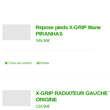
Repose pieds X-GRIP titane
PIRANHAS
349,90
€
Choix des options
Détails
Ce
produit
a
plusieurs
X-GRIP RADIATEUR GAUCHE
variations.
ORIGINE
Les
134,90
€
options