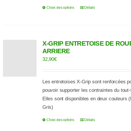
Choix des options
Détails
Ce
produit
a
plusieurs
X-GRIP ENTRETOISE DE ROU
variations.
ARRIERE
Les
32,90
€
options
peuvent
être
Les entretoises X-Grip sont
renforcées
p
choisies
pouvoir
supporter
les contraintes du tout-
sur
Elles
sont
disponibles
en deux couleurs (
la
Gris)
page
du
Choix des options
Détails
Ce
produit
produit