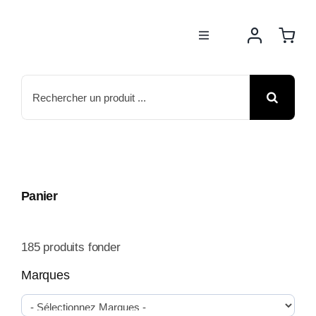
Passer
au
Toggle
contenu
Navigation
BOUTIQUE
Rechercher:
NOS MARQUES
MOTOS
Panier
ACTUS
185
produits fonder
ATELIER
Marques