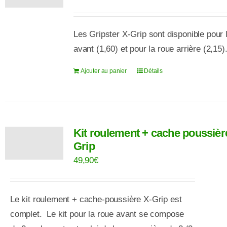
options
peuvent
Les Gripster X-Grip sont disponible pour 
être
avant (1,60) et pour la roue arrière (2,15)
choisies
sur
Ajouter au panier
Détails
la
page
du
produit
Kit roulement + cache poussièr
Grip
49,90
€
Le kit roulement +
cache-poussière
X-Grip est
complet
.
Le kit pour la roue avant se compose