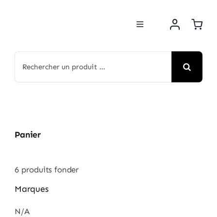
Passer
au
Toggle
contenu
Navigation
BOUTIQUE
Rechercher:
NOS MARQUES
MOTOS
Panier
ACTUS
6
produits fonder
ATELIER
Marques
N/A