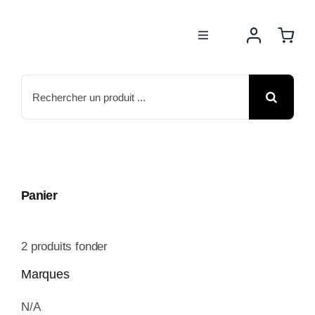
Passer
au
Toggle
contenu
Navigation
BOUTIQUE
Rechercher:
NOS MARQUES
MOTOS
Panier
ACTUS
2
produits fonder
ATELIER
Marques
N/A