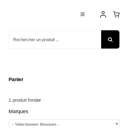
Passer
au
Toggle
contenu
Navigation
BOUTIQUE
Rechercher:
NOS MARQUES
MOTOS
Panier
ACTUS
1
produit fonder
ATELIER
Marques