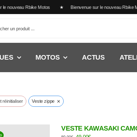
nouveau Rbike Motos ★ Bienvenue sur le nouveau Rbike Mot
her:
UES
MOTOS
ACTUS
ATEL
×
 réinitialiser
Veste zippe
VESTE KAWASAKI CAM
o
Le
Le
49,00
€