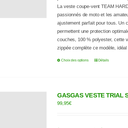
page
La veste coupe-vent TEAM HARD
du
passionnés de moto et les amateur
produit
ajustement parfait pour tous. Un c
permettent une protection optimale
couches, 100 % polyester, cette ve
zippée complète ce modèle, idéal 
Choix des options
Détails
Ce
produit
a
plusieurs
GASGAS VESTE TRIAL
variations.
Les
99,95
€
options
peuvent
être