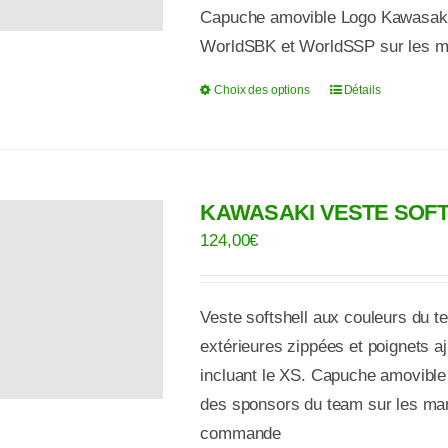
Capuche amovible Logo Kawasaki à
sur
WorldSBK et WorldSSP sur les ma
la
page
Choix des options
Détails
Ce
du
produit
produit
a
plusieurs
KAWASAKI VESTE SOFT
variations.
Les
124,00
€
options
peuvent
Veste softshell aux couleurs du
être
extérieures zippées et poignets aj
choisies
incluant le XS. Capuche amovible
sur
des sponsors du team sur les ma
la
commande
page