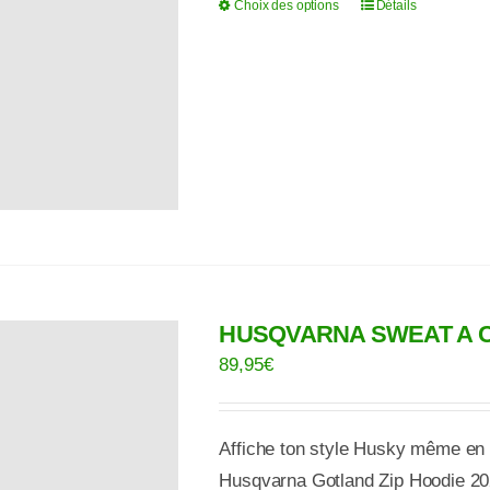
Choix des options
Détails
Ce
choisies
produit
sur
a
la
plusieurs
page
variations.
du
Les
produit
options
peuvent
être
choisies
sur
HUSQVARNA SWEAT A 
la
89,95
€
page
du
Affiche ton style Husky même en 
produit
Husqvarna Gotland Zip Hoodie 2025.