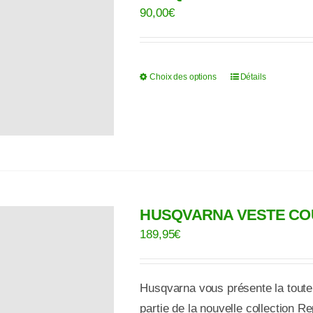
peuvent
90,00
€
être
choisies
sur
Choix des options
Détails
Ce
la
produit
page
a
du
plusieurs
produit
variations.
Les
options
HUSQVARNA VESTE CO
peuvent
189,95
€
être
choisies
sur
Husqvarna vous présente la toute 
la
partie de la nouvelle collection 