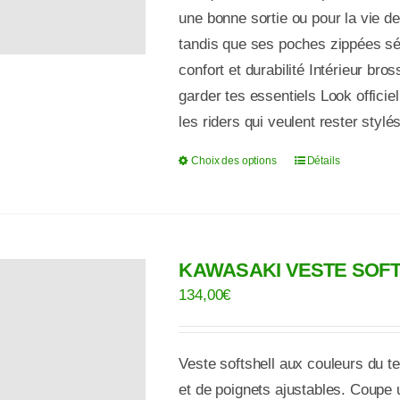
une bonne sortie ou pour la vie de
tandis que ses poches zippées séc
confort et durabilité Intérieur br
garder tes essentiels Look offic
les riders qui veulent rester stylé
Choix des options
Détails
Ce
produit
a
plusieurs
KAWASAKI VESTE SOFT
variations.
Les
134,00
€
options
peuvent
Veste softshell aux couleurs du
être
et de poignets ajustables. Coupe 
choisies