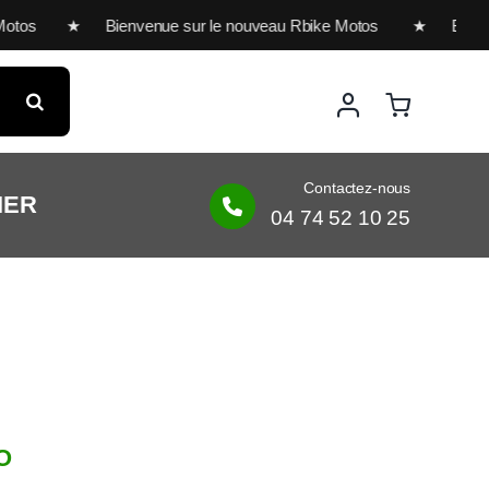
os ★ Bienvenue sur le nouveau Rbike Motos ★ Bienvenue su
Contactez-nous
IER
04 74 52 10 25
O