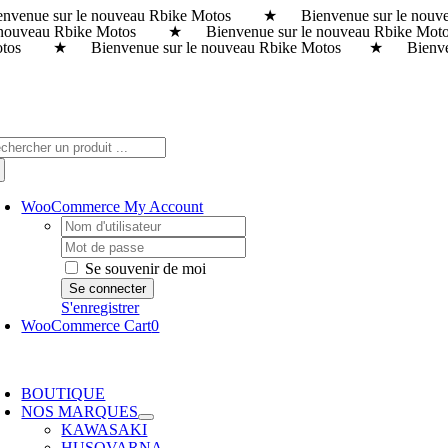
envenue sur le nouveau Rbike Motos ★ Bienvenue sur le n
Passer
 nouveau Rbike Motos ★ Bienvenue sur le nouveau Rbike M
au
tos ★ Bienvenue sur le nouveau Rbike Motos ★ Bienvenue
contenu
chercher:
WooCommerce My Account
Username:
Password:
Se souvenir de moi
S'enregistrer
WooCommerce Cart
0
oggle
avigation
BOUTIQUE
NOS MARQUES
KAWASAKI
HUSQVARNA