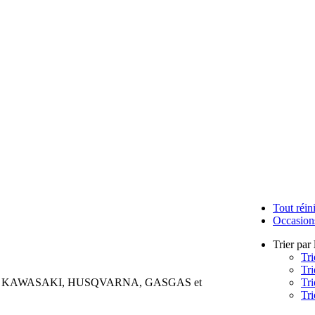
Tout réini
Occasion
Trier par
Tri
Tri
aire KAWASAKI, HUSQVARNA, GASGAS et
Tri
Tri