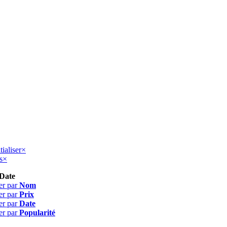
tialiser
×
s
×
Date
er par
Nom
er par
Prix
er par
Date
er par
Popularité