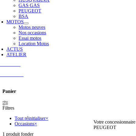
GAS GAS
PEUGEOT
BSA
MOTOS
Motos neuves
Nos occasions
Essai motos
Location Motos
ACTUS
ATELIER
tactez-nous
 74 52 10 25
Panier
Filtres
Tout réinitialiser
×
Votre concessionn
Occasions
×
PEUGEOT
1
produit fonder