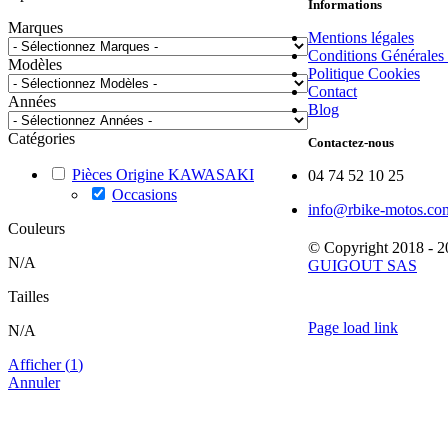
Informations
Marques
Mentions légales
Conditions Générales
Modèles
Politique Cookies
Contact
Années
Blog
Catégories
Contactez-nous
Pièces Origine KAWASAKI
04 74 52 10 25
Occasions
info@rbike-motos.co
Couleurs
© Copyright 2018 - 
N/A
GUIGOUT SAS
Tailles
Page load link
N/A
Aller
en
Afficher
(
1
)
haut
Annuler