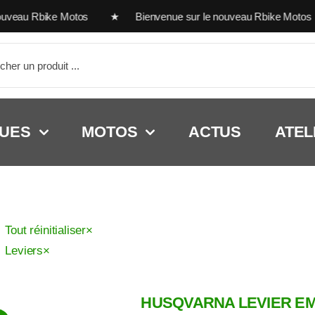
uveau Rbike Motos ★ Bienvenue sur le nouveau Rbike Motos
her:
UES
MOTOS
ACTUS
ATEL
Tout réinitialiser
×
Leviers
×
HUSQVARNA LEVIER EM