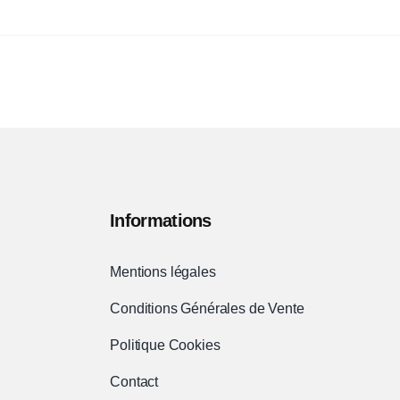
97,35€.
79,90€.
choisies
sur
la
page
du
produit
Informations
Mentions légales
Conditions Générales de Vente
Politique Cookies
Contact