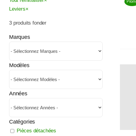
Tout réinitialiser
×
Prom
Leviers
×
3
produits fonder
Marques
Modèles
Années
Catégories
Pièces détachées