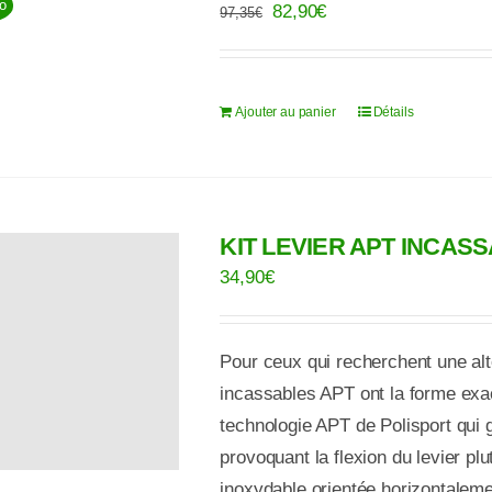
o
Le
Le
82,90
€
97,35
€
prix
prix
initial
actuel
était :
est :
Ajouter au panier
Détails
97,35€.
82,90€.
KIT LEVIER APT INCAS
34,90
€
Pour ceux qui recherchent une alte
incassables APT ont la forme exact
technologie APT de Polisport qui 
provoquant la flexion du levier pl
inoxydable orientée horizontalement