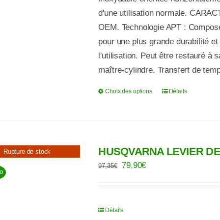
d'une utilisation normale. CARAC
OEM. Technologie APT : Composés 
pour une plus grande durabilité et 
l'utilisation. Peut être restauré à 
maître-cylindre. Transfert de tem
Choix des options
Détails
Ce
produit
a
plusieurs
HUSQVARNA LEVIER DE
variations.
Rupture de stock
Le
Le
Les
79,90
€
97,35
€
o
prix
prix
options
initial
actuel
peuvent
était :
est :
être
Détails