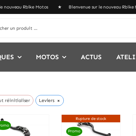
e nouveau Rbike Motos ★ Bienvenue sur le nouveau Rbike 
her:
QUES
MOTOS
ACTUS
ATEL
×
t réinitialiser
Leviers
Rupture de stock
romo
Promo