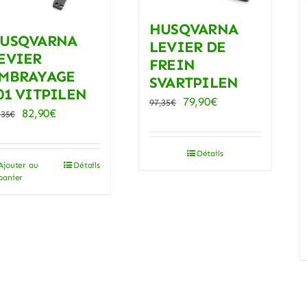
HUSQVARNA
USQVARNA
LEVIER DE
EVIER
FREIN
MBRAYAGE
SVARTPILEN
01 VITPILEN
Le
Le
79,90
€
97,35
€
Le
Le
82,90
€
,35
€
prix
prix
prix
prix
initial
actuel
initial
actuel
Détails
était :
est :
Ajouter au
Détails
était :
est :
panier
97,35€.
79,90€.
97,35€.
82,90€.