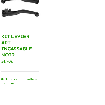
KIT LEVIER
APT
INCASSABLE
NOIR
34,90
€
Choix des
Détails
Ce
options
produit
a
plusieurs