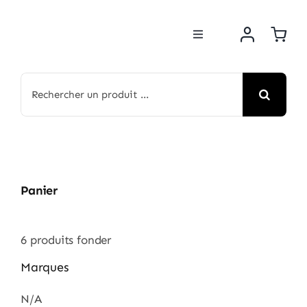
Passer
au
Toggle
contenu
Navigation
BOUTIQUE
Rechercher:
NOS MARQUES
MOTOS
Panier
ACTUS
6
produits fonder
ATELIER
Marques
N/A