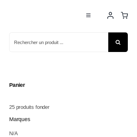
Passer
au
Toggle
contenu
Navigation
BOUTIQUE
Rechercher:
NOS MARQUES
MOTOS
Panier
ACTUS
25
produits fonder
ATELIER
Marques
N/A