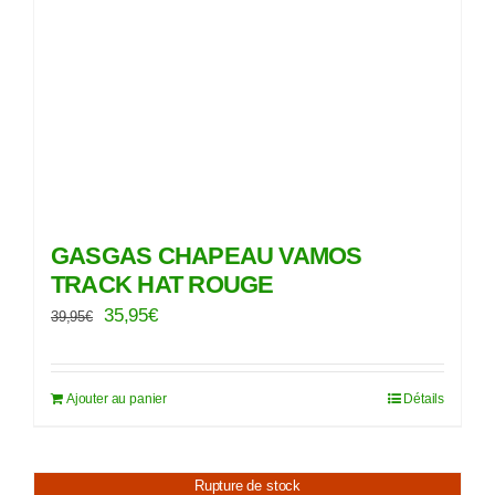
GASGAS CHAPEAU VAMOS
TRACK HAT ROUGE
Le
Le
35,95
€
39,95
€
prix
prix
initial
actuel
Ajouter au panier
Détails
était :
est :
39,95€.
35,95€.
Rupture de stock