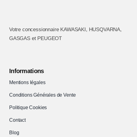
peuvent
être
choisies
Votre concessionnaire KAWASAKI, HUSQVARNA,
sur
GASGAS et PEUGEOT
la
page
du
produit
Informations
Mentions légales
Conditions Générales de Vente
Politique Cookies
Contact
Blog