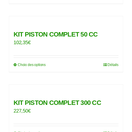
produit
a
plusieurs
variations.
KIT PISTON COMPLET 50 CC
Les
102,35
€
options
peuvent
Choix des options
Détails
être
Ce
choisies
produit
sur
a
la
plusieurs
page
variations.
KIT PISTON COMPLET 300 CC
du
Les
227,50
€
produit
options
peuvent