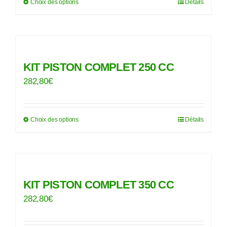
Choix des options
Détails
être
Ce
choisies
produit
sur
a
la
plusieurs
page
variations.
KIT PISTON COMPLET 250 CC
du
Les
282,80
€
produit
options
peuvent
Choix des options
Détails
être
Ce
choisies
produit
sur
a
la
plusieurs
page
variations.
KIT PISTON COMPLET 350 CC
du
Les
282,80
€
produit
options
peuvent