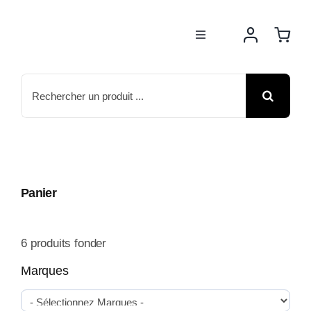
Passer
au
Toggle
contenu
Navigation
BOUTIQUE
Rechercher:
NOS MARQUES
MOTOS
Panier
ACTUS
6
produits fonder
ATELIER
Marques