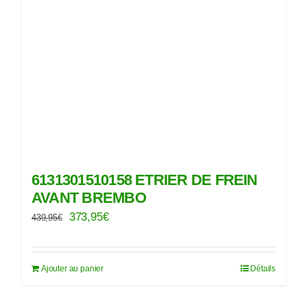
6131301510158 ETRIER DE FREIN
AVANT BREMBO
Le
Le
373,95
€
439,95
€
prix
prix
initial
actuel
Ajouter au panier
Détails
était :
est :
439,95€.
373,95€.