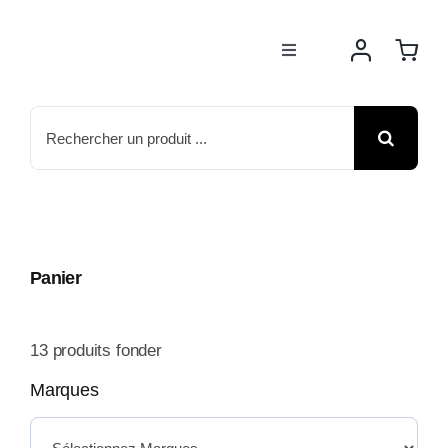
Passer
au
Toggle
contenu
Navigation
BOUTIQUE
Rechercher:
NOS MARQUES
MOTOS
Panier
ACTUS
13
produits fonder
ATELIER
Marques