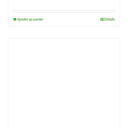
prix
prix
initial
actuel
Ajouter au panier
Détails
était :
est :
182,00€.
169,90€.