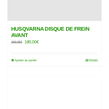
HUSQVARNA DISQUE DE FREIN
AVANT
Le
Le
180,00
€
269,05
€
prix
prix
initial
actuel
Ajouter au panier
Détails
était :
est :
269,05€.
180,00€.