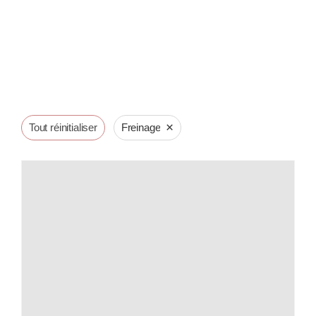
×
Tout réinitialiser
Freinage