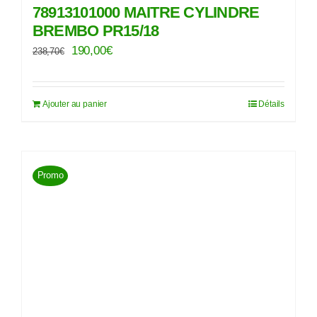
78913101000 MAITRE CYLINDRE
BREMBO PR15/18
Le
Le
190,00
€
238,70
€
prix
prix
initial
actuel
Ajouter au panier
Détails
était :
est :
238,70€.
190,00€.
Promo