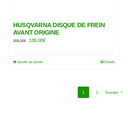
HUSQVARNA DISQUE DE FREIN
AVANT ORIGINE
Le
Le
139,00
€
205,20
€
prix
prix
initial
actuel
Ajouter au panier
Détails
était :
est :
205,20€.
139,00€.
1
2
Suivant