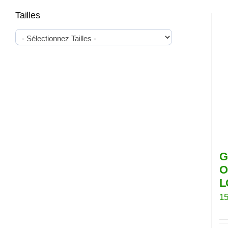
Tailles
G
O
L
15