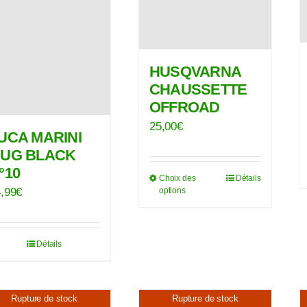
HUSQVARNA
CHAUSSETTE
OFFROAD
25,00
€
UCA MARINI
UG BLACK
°10
Choix des
Détails
Ce
options
,99
€
produit
a
plusieurs
Détails
variations.
Les
Rupture de stock
Rupture de stock
options