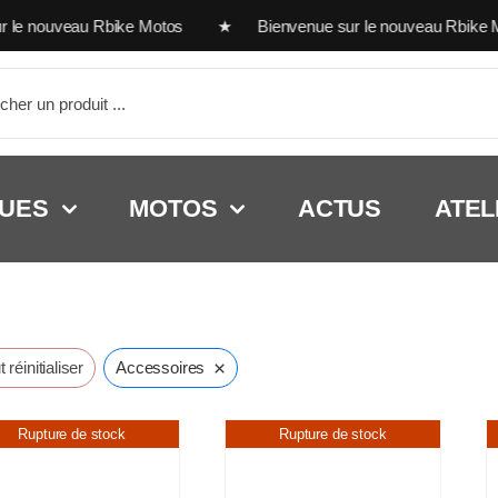
nouveau Rbike Motos ★ Bienvenue sur le nouveau Rbike Mot
her:
UES
MOTOS
ACTUS
ATEL
×
 réinitialiser
Accessoires
Rupture de stock
Rupture de stock