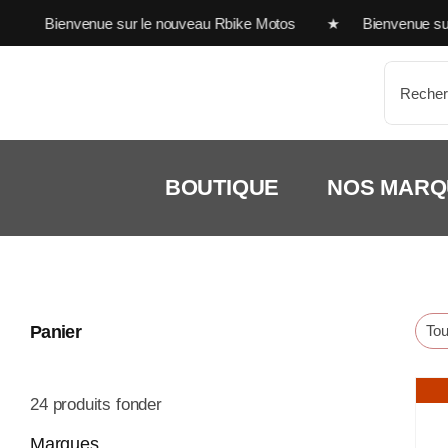
Passer
Bienvenue sur le nouveau Rbike Motos ★ Bienvenue sur le 
au
contenu
Recherc
BOUTIQUE
NOS MARQ
Panier
Tout
24
produits fonder
Marques