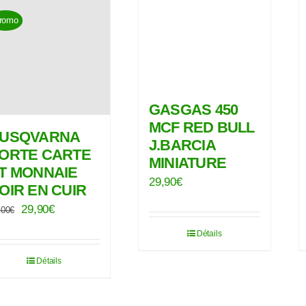
peuvent
romo
être
choisies
sur
la
GASGAS 450
page
MCF RED BULL
du
USQVARNA
J.BARCIA
produit
ORTE CARTE
MINIATURE
T MONNAIE
29,90
€
OIR EN CUIR
Le
Le
29,90
€
,00
€
prix
prix
Détails
initial
actuel
Détails
était :
est :
35,00€.
29,90€.