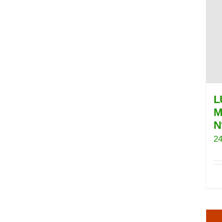
L
M
N
24