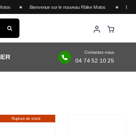
os ★ Bienvenue sur le nouveau Rbike Motos ★ Bienvenue su
Contactez-nous
IER
04 74 52 10 25
Rupture de stock