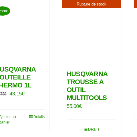
Rupture de stock
romo
USQVARNA
HUSQVARNA
OUTEILLE
TROUSSE A
HERMO 1L
OUTIL
Le
Le
43,15
€
,75
€
MULTITOOLS
prix
prix
55,00
€
initial
actuel
Ajouter au
Détails
était :
est :
panier
50,75€.
43,15€.
Détails