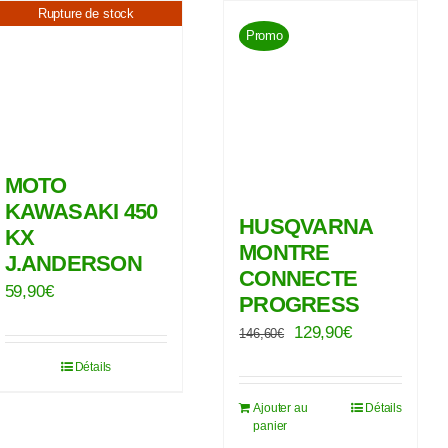
Rupture de stock
Promo
MOTO
KAWASAKI 450
HUSQVARNA
KX
MONTRE
J.ANDERSON
CONNECTE
59,90
€
PROGRESS
Le
Le
129,90
€
146,60
€
prix
prix
Détails
initial
actuel
Ajouter au
Détails
était :
est :
panier
146,60€.
129,90€.