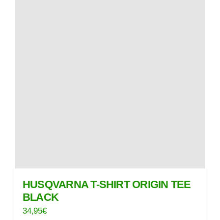
variations.
du
Les
produit
options
peuvent
être
choisies
sur
la
page
du
produit
HUSQVARNA T-SHIRT ORIGIN TEE
BLACK
34,95
€