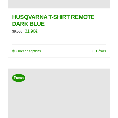
HUSQVARNA T-SHIRT REMOTE
DARK BLUE
Le
Le
31,90
€
39,90
€
prix
prix
initial
actuel
Choix des options
Détails
Ce
était :
est :
produit
39,90€.
31,90€.
a
plusieurs
Promo
variations.
Les
options
peuvent
être