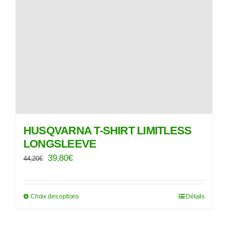
HUSQVARNA T-SHIRT LIMITLESS
LONGSLEEVE
Le
Le
39,80
€
44,20
€
prix
prix
initial
actuel
Choix des options
Détails
Ce
était :
est :
produit
44,20€.
39,80€.