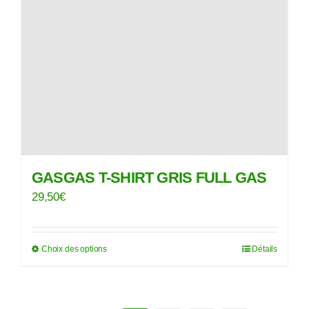
la
page
du
produit
GASGAS T-SHIRT GRIS FULL GAS
29,50
€
Choix des options
Détails
Ce
produit
a