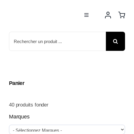
Passer
au
Toggle
contenu
Navigation
BOUTIQUE
Rechercher:
NOS MARQUES
MOTOS
Panier
ACTUS
40
produits fonder
ATELIER
Marques