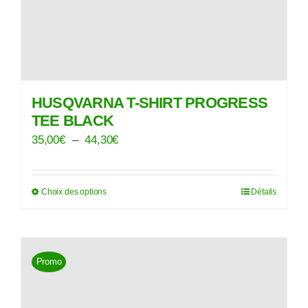
page
du
produit
HUSQVARNA T-SHIRT PROGRESS
TEE BLACK
Plage
35,00
€
–
44,30
€
de
prix :
Choix des options
Détails
Ce
35,00€
produit
à
a
44,30€
plusieurs
Promo
variations.
Les