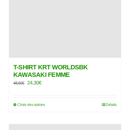
choisies
sur
la
page
du
produit
T-SHIRT KRT WORLDSBK
KAWASAKI FEMME
Le
Le
24,30
€
48,60
€
prix
prix
initial
actuel
Choix des options
Détails
Ce
était :
est :
produit
48,60€.
24,30€.
a