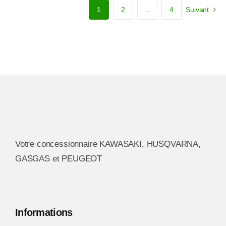
plusieurs
1
2
…
4
Suivant
variations.
Les
options
peuvent
être
choisies
sur
la
page
Votre concessionnaire KAWASAKI, HUSQVARNA,
du
GASGAS et PEUGEOT
produit
Informations