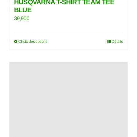
HUSQVARNA T-SHIRT TEAM TEE
BLUE
39,90
€
Choix des options
Détails
Ce
produit
a
plusieurs
variations.
Les
options
peuvent
être
choisies
sur