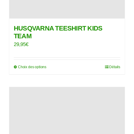
produit
HUSQVARNA TEESHIRT KIDS
TEAM
29,95
€
Choix des options
Détails
Ce
produit
a
plusieurs
variations.
Les
options
peuvent