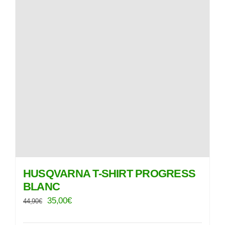
options
peuvent
être
choisies
sur
la
page
du
produit
HUSQVARNA T-SHIRT PROGRESS
BLANC
Le
Le
35,00
€
44,90
€
prix
prix