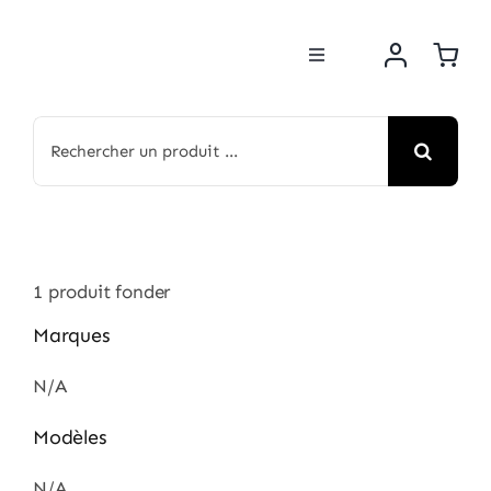
Passer
au
Toggle
contenu
Navigation
BOUTIQUE
Rechercher:
NOS MARQUES
MOTOS
1
produit fonder
ACTUS
Marques
N/A
ATELIER
Modèles
N/A