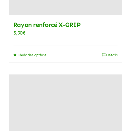
sur
la
page
Rayon renforcé X-GRIP
du
5,90
€
produit
Choix des options
Détails
Ce
produit
a
plusieurs
variations.
Les
options
peuvent
être