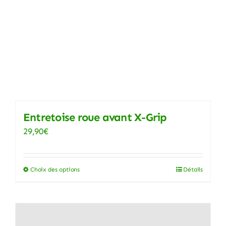
Entretoise roue avant X-Grip
29,90
€
Choix des options
Détails
Ce
produit
a
plusieurs