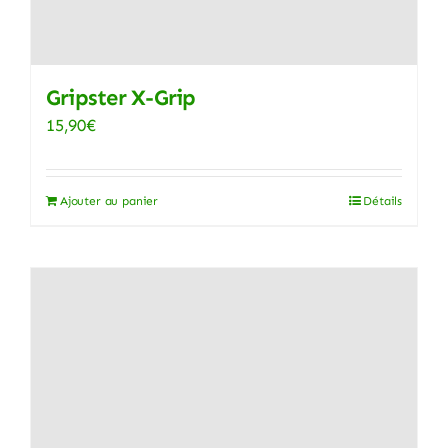
choisies
sur
la
page
Gripster X-Grip
du
15,90
€
produit
Ajouter au panier
Détails