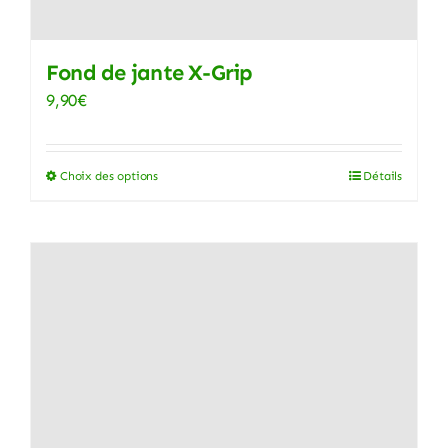
sur
la
page
Fond de jante X-Grip
du
9,90
€
produit
Choix des options
Détails
Ce
produit
a
plusieurs
variations.
Les
options
peuvent
être
choisies