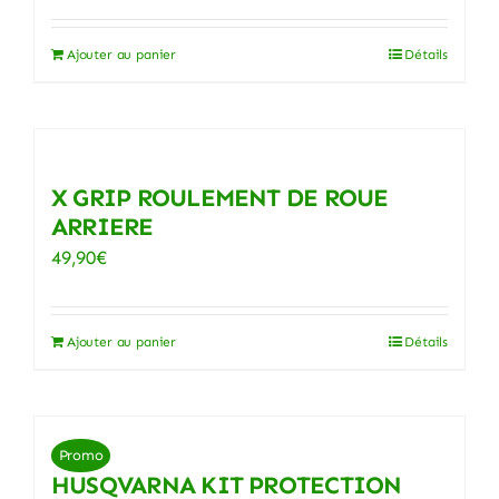
être
Ajouter au panier
Détails
choisies
sur
la
page
du
X GRIP ROULEMENT DE ROUE
ARRIERE
produit
49,90
€
Ajouter au panier
Détails
Promo
HUSQVARNA KIT PROTECTION