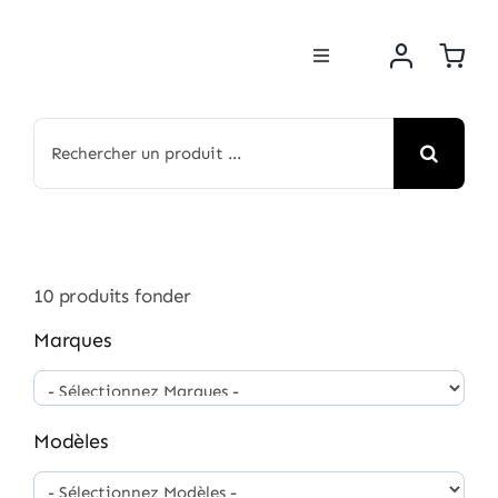
Passer
au
Toggle
contenu
Navigation
BOUTIQUE
Rechercher:
NOS MARQUES
MOTOS
10
produits fonder
ACTUS
Marques
ATELIER
Modèles