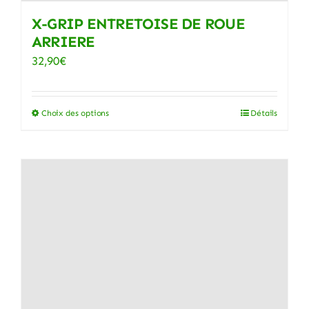
X-GRIP ENTRETOISE DE ROUE
ARRIERE
32,90
€
Choix des options
Détails
Ce
produit
a
plusieurs
variations.
Les
options
peuvent
être
choisies