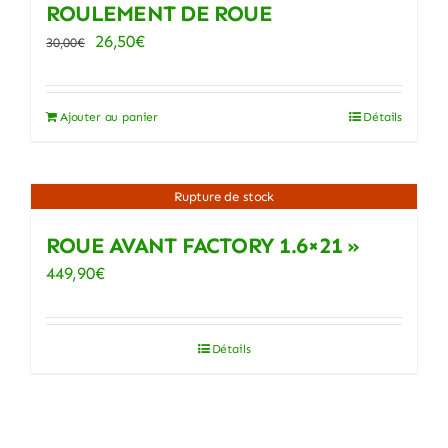
ROULEMENT DE ROUE
Le
Le
26,50
€
30,00
€
prix
prix
initial
actuel
Ajouter au panier
Détails
était :
est :
30,00€.
26,50€.
Rupture de stock
ROUE AVANT FACTORY 1.6×21 »
449,90
€
Détails