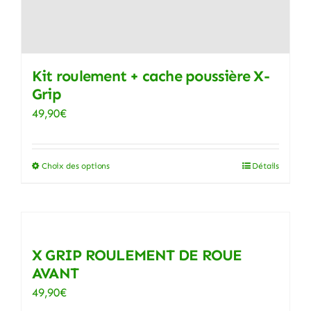
Kit roulement + cache poussière X-
Grip
49,90
€
Choix des options
Détails
Ce
produit
a
plusieurs
variations.
X GRIP ROULEMENT DE ROUE
Les
AVANT
options
49,90
€
peuvent