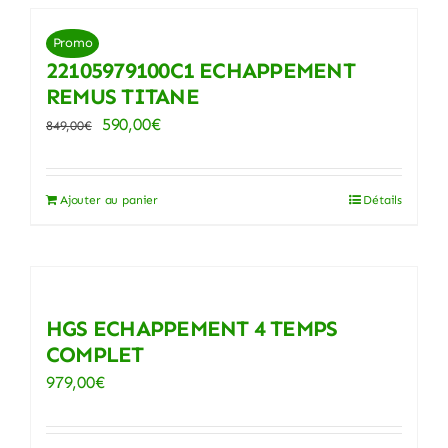
Promo
22105979100C1 ECHAPPEMENT
REMUS TITANE
Le
Le
590,00
€
849,00
€
prix
prix
initial
actuel
Ajouter au panier
Détails
était :
est :
849,00€.
590,00€.
HGS ECHAPPEMENT 4 TEMPS
COMPLET
979,00
€