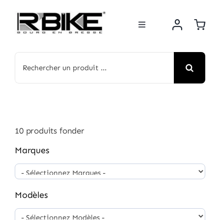
Passer
au
Toggle
contenu
Navigation
BOUTIQUE
Rechercher:
NOS MARQUES
MOTOS
10
produits fonder
ACTUS
Marques
ATELIER
Modèles