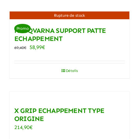
Rupture de stock
Promo
HUSQVARNA SUPPORT PATTE
ECHAPPEMENT
Le
Le
58,99
€
69,40
€
prix
prix
initial
actuel
Détails
était :
est :
69,40€.
58,99€.
X GRIP ECHAPPEMENT TYPE
ORIGINE
214,90
€