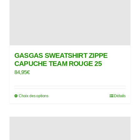
la
page
du
produit
GASGAS SWEATSHIRT ZIPPE
CAPUCHE TEAM ROUGE 25
84,95
€
Choix des options
Détails
Ce
produit
a
plusieurs
variations.