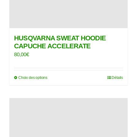
du
produit
HUSQVARNA SWEAT HOODIE
CAPUCHE ACCELERATE
80,00
€
Choix des options
Détails
Ce
produit
a
plusieurs
variations.
Les
options