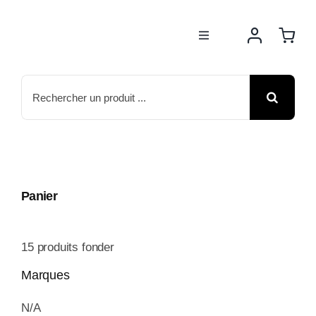
Passer
au
Toggle
contenu
Navigation
BOUTIQUE
Rechercher:
NOS MARQUES
MOTOS
Panier
ACTUS
15
produits fonder
ATELIER
Marques
N/A