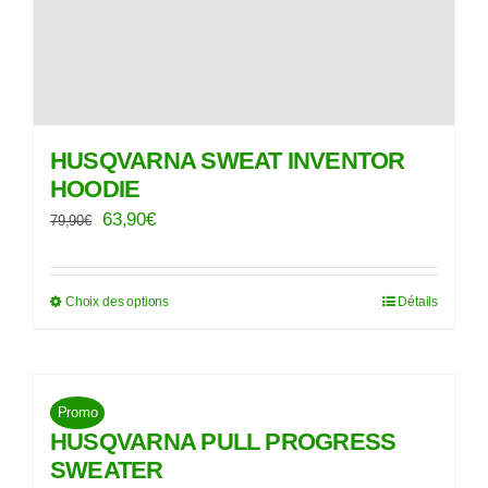
page
du
produit
HUSQVARNA SWEAT INVENTOR
HOODIE
Le
Le
63,90
€
79,90
€
prix
prix
initial
actuel
Choix des options
Détails
Ce
était :
est :
produit
79,90€.
63,90€.
a
plusieurs
Promo
variations.
HUSQVARNA PULL PROGRESS
Les
SWEATER