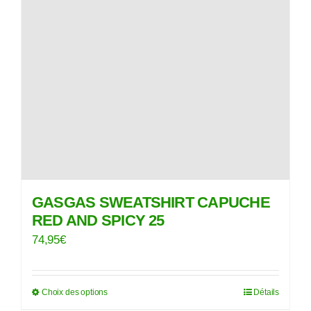
peuvent
être
choisies
sur
la
page
du
produit
GASGAS SWEATSHIRT CAPUCHE
RED AND SPICY 25
74,95
€
Choix des options
Détails
Ce