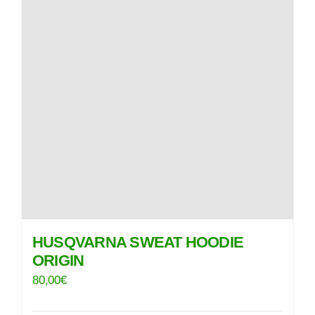
Les
options
peuvent
être
choisies
sur
la
page
du
produit
HUSQVARNA SWEAT HOODIE
ORIGIN
80,00
€