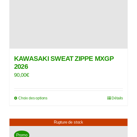
sur
la
page
du
produit
KAWASAKI SWEAT ZIPPE MXGP
2026
90,00
€
Choix des options
Détails
Ce
produit
a
Rupture de stock
plusieurs
variations.
Promo