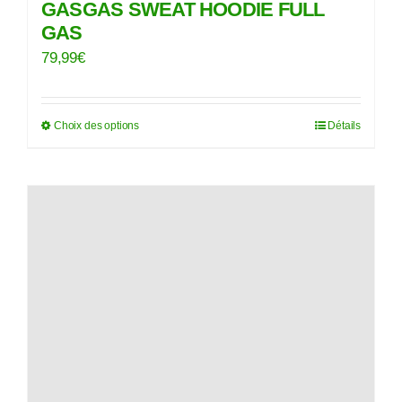
GASGAS SWEAT HOODIE FULL
GAS
79,99
€
Choix des options
Détails
Ce
produit
a
plusieurs
variations.
Les
options
peuvent
être
choisies
sur