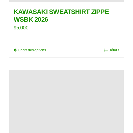
KAWASAKI SWEATSHIRT ZIPPE
WSBK 2026
95,00
€
Choix des options
Détails
Ce
produit
a
plusieurs
variations.
Les
options
peuvent
être
choisies