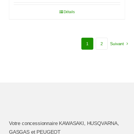
initial
actuel
Détails
était :
est :
77,90€.
38,95€.
1
2
Suivant
Votre concessionnaire KAWASAKI, HUSQVARNA,
GASGAS et PEUGEOT