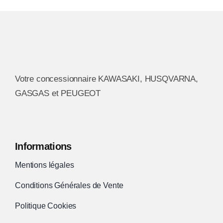
Les
options
peuvent
être
choisies
Votre concessionnaire KAWASAKI, HUSQVARNA,
sur
GASGAS et PEUGEOT
la
page
du
produit
Informations
Mentions légales
Conditions Générales de Vente
Politique Cookies