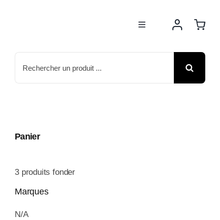
Passer
au
Toggle
contenu
Navigation
BOUTIQUE
Rechercher:
NOS MARQUES
MOTOS
Panier
ACTUS
3
produits fonder
ATELIER
Marques
N/A