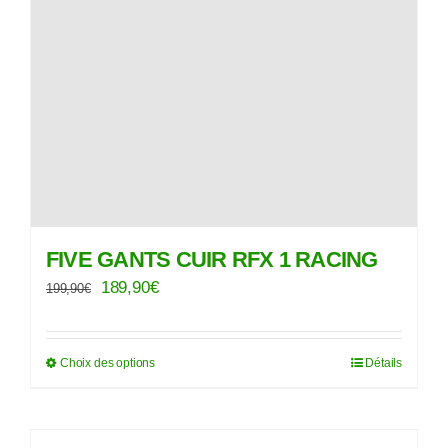
FIVE GANTS CUIR RFX 1 RACING
Le
Le
189,90
€
199,90
€
prix
prix
initial
actuel
Choix des options
Détails
Ce
était :
est :
produit
199,90€.
189,90€.
a