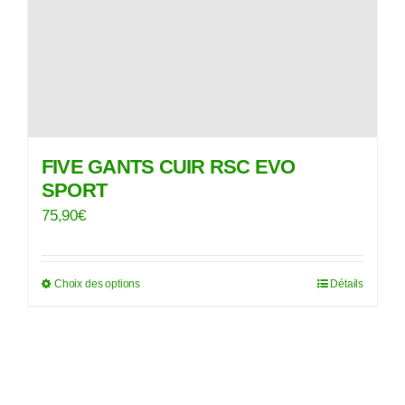
la
page
du
produit
FIVE GANTS CUIR RSC EVO
SPORT
75,90
€
Choix des options
Détails
Ce
produit
a
plusieurs
variations.