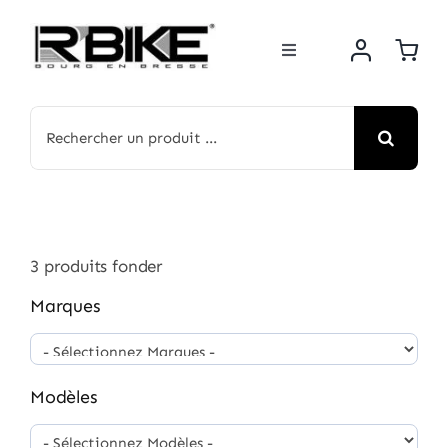
Passer
au
Toggle
contenu
Navigation
BOUTIQUE
Rechercher:
NOS MARQUES
MOTOS
3
produits fonder
ACTUS
Marques
ATELIER
Modèles