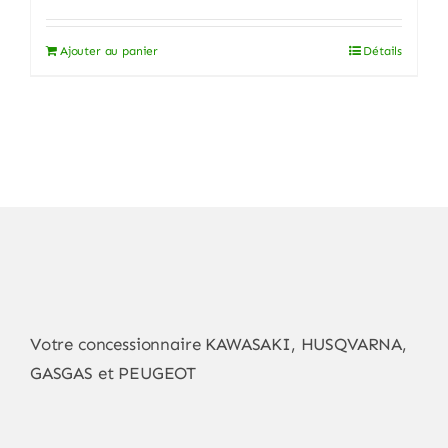
prix
prix
initial
actuel
Ajouter au panier
Détails
était :
est :
149,00€.
119,00€.
Votre concessionnaire KAWASAKI, HUSQVARNA,
GASGAS et PEUGEOT