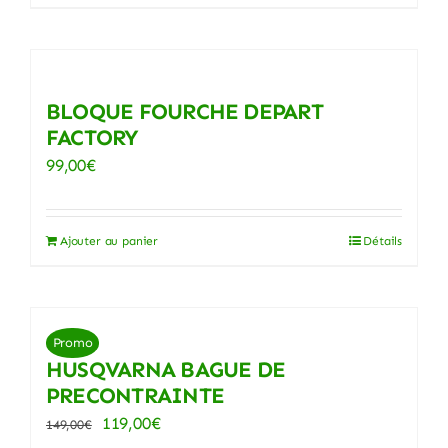
BLOQUE FOURCHE DEPART
FACTORY
99,00
€
Ajouter au panier
Détails
Promo
HUSQVARNA BAGUE DE
PRECONTRAINTE
Le
Le
119,00
€
149,00
€