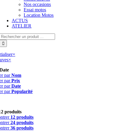
Nos occasions
Essai motos
Location Motos
ACTUS
ATELIER
Rechercher:
tialiser
×
uves
×
Date
er par
Nom
er par
Prix
er par
Date
er par
Popularité
12 produits
ntrer
12 produits
ntrer
24 produits
ntrer
36 produits