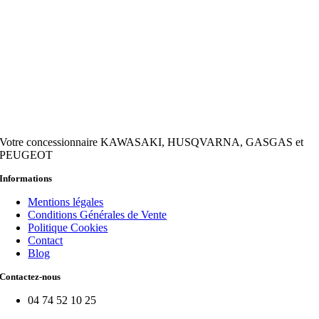
Votre concessionnaire KAWASAKI, HUSQVARNA, GASGAS et
PEUGEOT
Informations
Mentions légales
Conditions Générales de Vente
Politique Cookies
Contact
Blog
Contactez-nous
04 74 52 10 25