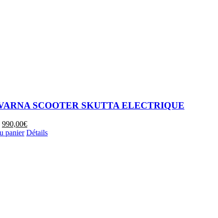
VARNA SCOOTER SKUTTA ELECTRIQUE
Le
Le
990,00
€
prix
prix
u panier
Détails
initial
actuel
était :
est :
1299,00€.
990,00€.