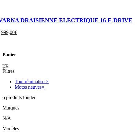
ARNA DRAISIENNE ELECTRIQUE 16 E-DRIVE
Le
Le
999,00
€
prix
prix
initial
actuel
était :
est :
1190,00€.
999,00€.
Panier
Filtres
Tout réinitialiser
×
Motos neuves
×
6
produits fonder
Marques
N/A
Modèles