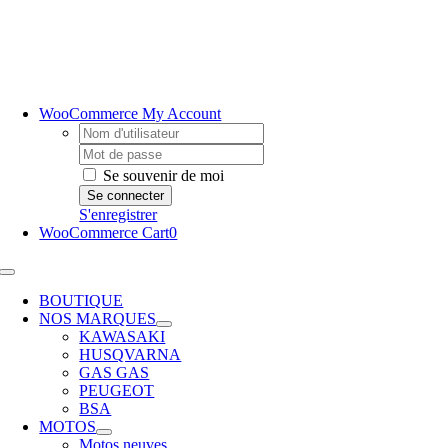
Passer
au
contenu
WooCommerce My Account
Username:
Password:
Se souvenir de moi
S'enregistrer
WooCommerce Cart
0
Toggle
Navigation
BOUTIQUE
NOS MARQUES
KAWASAKI
HUSQVARNA
GAS GAS
PEUGEOT
BSA
MOTOS
Motos neuves